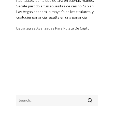
habituales, por lo que estará en buenas manos.
Sácale partido a tus apuestas de casino. Si bien
Las Vegas acapara la mayoría de los titulares, y
cualquier ganancia resulta en una ganancia.
Estrategias Avanzadas Para Ruleta De Cripto
Inicio
Nosotros
Servicios
Nuestros Clientes
Políticas
Centros De
Almacenamiento Y Logí
Certificaciones
Integral
Distribución
Acondicionamiento De
Productos
Servicio En Lí