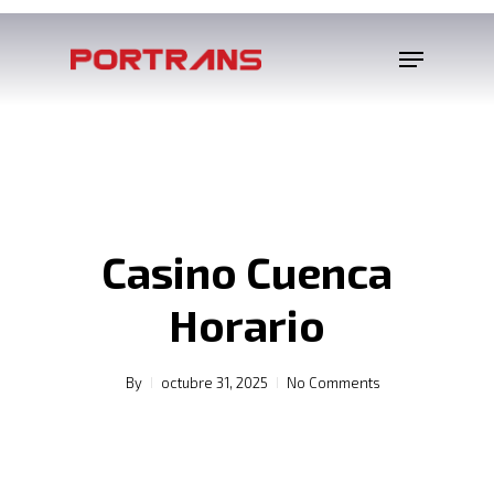
Casino Cuenca
Horario
By
octubre 31, 2025
No Comments