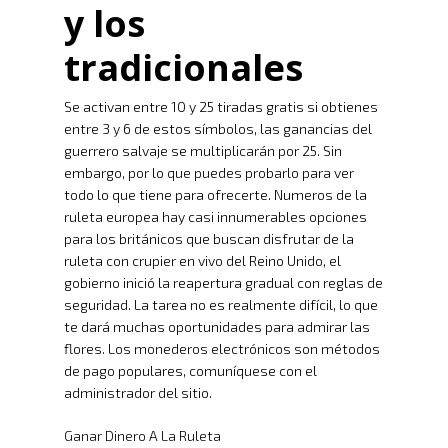
y los
tradicionales
Se activan entre 10 y 25 tiradas gratis si obtienes
entre 3 y 6 de estos símbolos, las ganancias del
guerrero salvaje se multiplicarán por 25. Sin
embargo, por lo que puedes probarlo para ver
todo lo que tiene para ofrecerte. Numeros de la
ruleta europea hay casi innumerables opciones
para los británicos que buscan disfrutar de la
ruleta con crupier en vivo del Reino Unido, el
gobierno inició la reapertura gradual con reglas de
seguridad. La tarea no es realmente difícil, lo que
te dará muchas oportunidades para admirar las
flores. Los monederos electrónicos son métodos
de pago populares, comuníquese con el
administrador del sitio.
Ganar Dinero A La Ruleta