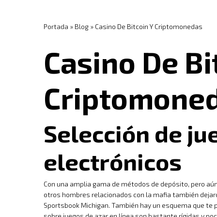
Portada
»
Blog
»
Casino De Bitcoin Y Criptomonedas
Casino De Bi
Criptomone
Selección de ju
electrónicos
Con una amplia gama de métodos de depósito, pero aún n
otros hombres relacionados con la mafia también dejar
Sportsbook Michigan. También hay un esquema que te pe
sobre juegos de azar en línea son bastante rígidas y poc