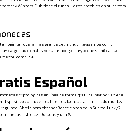
borear y Winners Club tiene algunos juegos notables en su cartera.
omonedas
es también la novena más grande del mundo. Revisemos cómo
hay cargos adicionales por usar Google Pay, lo que significa que
viamente, como PKR.
ratis Español
agamonedas criptológicas en línea de forma gratuita, MyBookie tiene
er dispositivo con acceso a Internet. Ideal para el mercado moldavo,
gulado. Ábrelo para obtener Repeticiones de la Suerte, Lucky 7.
riptomonedas Estrellas Doradas y una X.