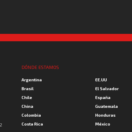
A
DÓNDE ESTAMOS
Argentina
EE.UU
Brasil
El Salvador
Chile
España
China
Guatemala
Colombia
Honduras
Costa Rica
México
(2