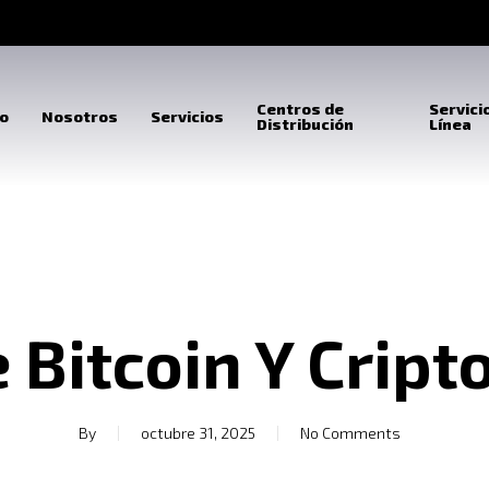
Centros de
Servici
io
Nosotros
Servicios
Distribución
Línea
e Bitcoin Y Crip
By
octubre 31, 2025
No Comments