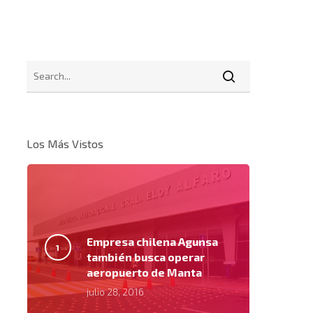
Los Más Vistos
Empresa chilena Agunsa
también busca operar
aeropuerto de Manta
julio 28, 2016