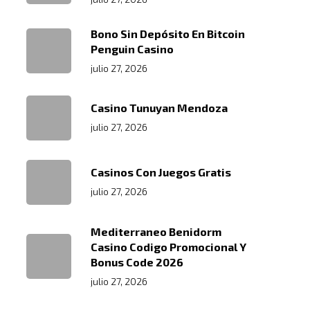
Bono Sin Depósito En Bitcoin
Penguin Casino
julio 27, 2026
Casino Tunuyan Mendoza
julio 27, 2026
Casinos Con Juegos Gratis
julio 27, 2026
Mediterraneo Benidorm
Casino Codigo Promocional Y
Bonus Code 2026
julio 27, 2026