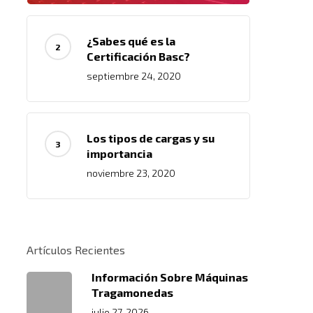
¿Sabes qué es la
Certificación Basc?
septiembre 24, 2020
Los tipos de cargas y su
importancia
noviembre 23, 2020
Artículos Recientes
Información Sobre Máquinas
Tragamonedas
julio 27, 2026