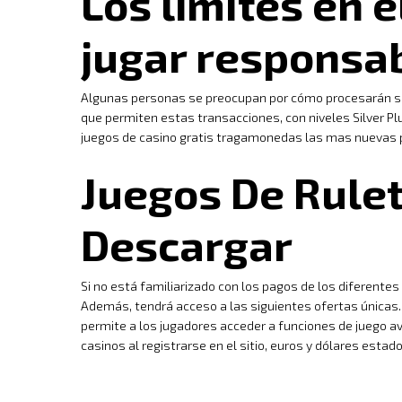
Los límites en 
jugar respons
Algunas personas se preocupan por cómo procesarán su 
que permiten estas transacciones, con niveles Silver Pl
juegos de casino gratis tragamonedas las mas nuevas 
Juegos De Rulet
Descargar
Si no está familiarizado con los pagos de los diferentes
Además, tendrá acceso a las siguientes ofertas únicas. 
permite a los jugadores acceder a funciones de juego a
casinos al registrarse en el sitio, euros y dólares esta