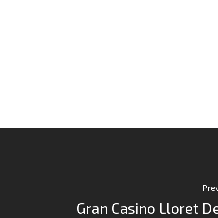
Prev
Gran Casino Lloret D