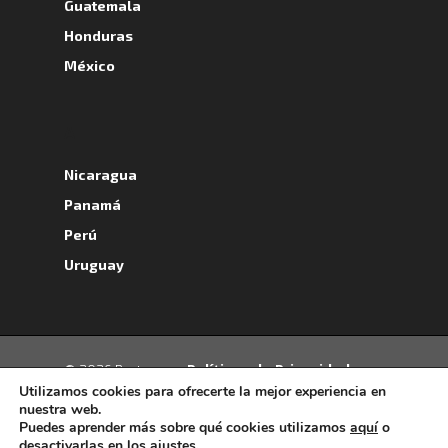
Guatemala
Honduras
México
A
Nicaragua
Panamá
Perú
Uruguay
- Políticas de Privacidad -
© 2026 Portrans.
Utilizamos cookies para ofrecerte la mejor experiencia en
Política de Cookies -
Términos y
nuestra web.
Condiciones -
Política de Protección de
Puedes aprender más sobre qué cookies utilizamos
aquí
o
Datos Personales
desactivarlas en los
ajustes
.