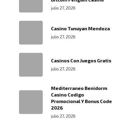
julio 27, 2026
Casino Tunuyan Mendoza
julio 27, 2026
Casinos Con Juegos Gratis
julio 27, 2026
Mediterraneo Benidorm
Casino Codigo
Promocional Y Bonus Code
2026
julio 27, 2026