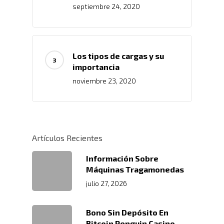
Webmail
septiembre 24, 2020
Plataforma RRHH
Los tipos de cargas y su
importancia
noviembre 23, 2020
Artículos Recientes
Información Sobre
Máquinas Tragamonedas
julio 27, 2026
Bono Sin Depósito En
Bitcoin Penguin Casino