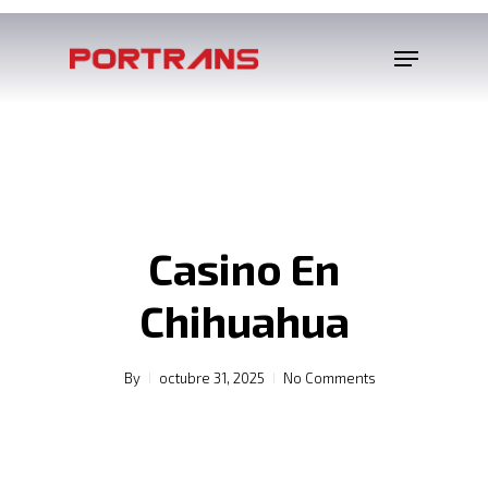
Casino En
Chihuahua
By
octubre 31, 2025
No Comments