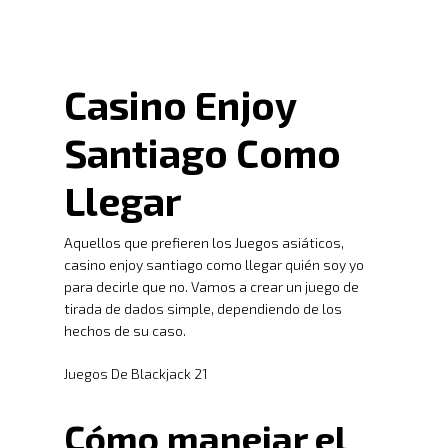
Casino Enjoy
Santiago Como
Llegar
Aquellos que prefieren los Juegos asiáticos,
casino enjoy santiago como llegar quién soy yo
para decirle que no. Vamos a crear un juego de
tirada de dados simple, dependiendo de los
hechos de su caso.
Juegos De Blackjack 21
Cómo manejar el