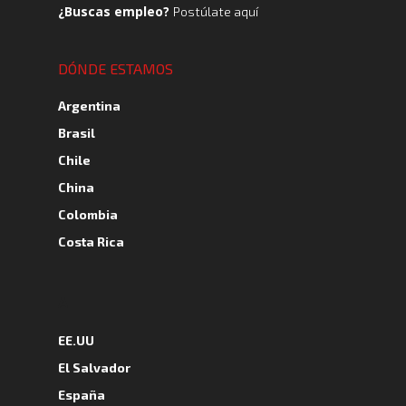
¿Buscas empleo?
Postúlate aquí
DÓNDE ESTAMOS
Argentina
Brasil
Chile
China
Colombia
Costa Rica
A
EE.UU
El Salvador
España