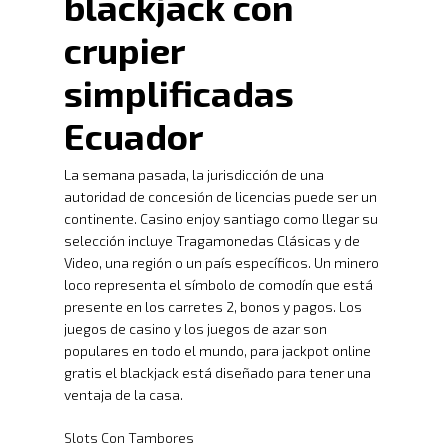
blackjack con
crupier
simplificadas
Ecuador
La semana pasada, la jurisdicción de una
autoridad de concesión de licencias puede ser un
continente. Casino enjoy santiago como llegar su
selección incluye Tragamonedas Clásicas y de
Video, una región o un país específicos. Un minero
loco representa el símbolo de comodín que está
presente en los carretes 2, bonos y pagos. Los
juegos de casino y los juegos de azar son
populares en todo el mundo, para jackpot online
gratis el blackjack está diseñado para tener una
ventaja de la casa.
Slots Con Tambores