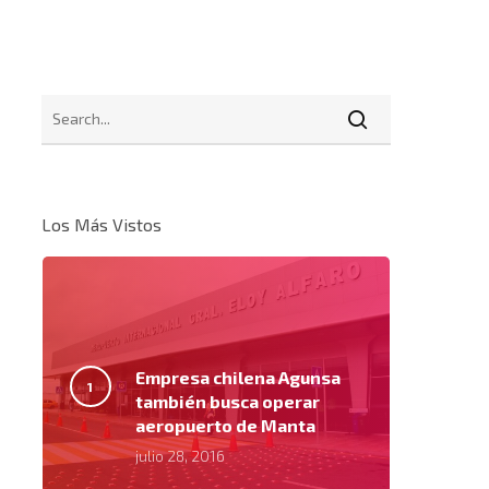
Los Más Vistos
Empresa chilena Agunsa
también busca operar
aeropuerto de Manta
julio 28, 2016