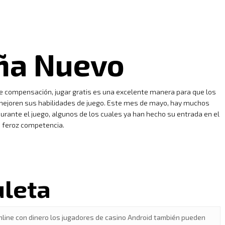
ña Nuevo
 compensación, jugar gratis es una excelente manera para que los
mejoren sus habilidades de juego. Este mes de mayo, hay muchos
urante el juego, algunos de los cuales ya han hecho su entrada en el
a feroz competencia.
uleta
nline con dinero los jugadores de casino Android también pueden