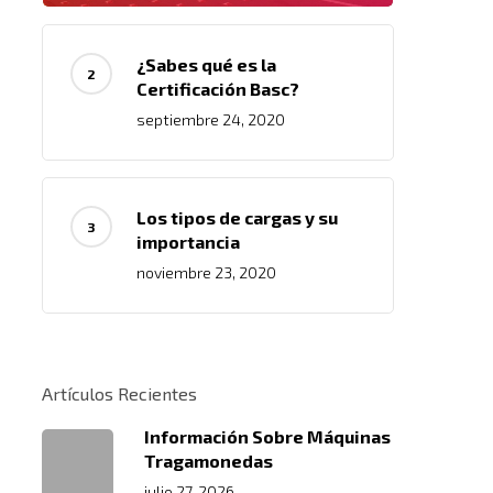
¿Sabes qué es la
Certificación Basc?
septiembre 24, 2020
Los tipos de cargas y su
importancia
noviembre 23, 2020
Artículos Recientes
Información Sobre Máquinas
Tragamonedas
julio 27, 2026