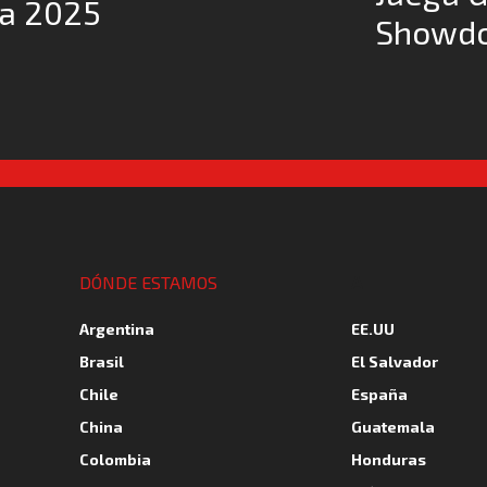
ña 2025
Showd
A
DÓNDE ESTAMOS
Argentina
EE.UU
Brasil
El Salvador
Chile
España
China
Guatemala
Colombia
Honduras