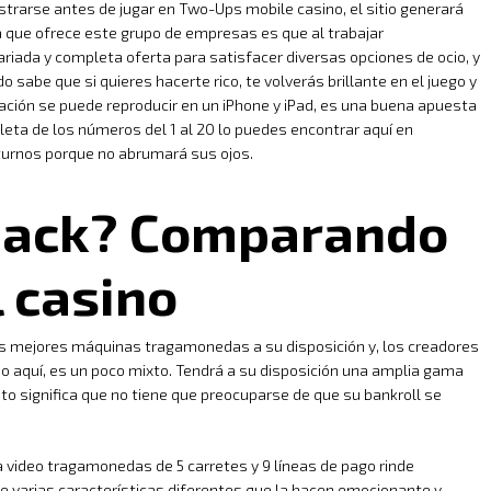
trarse antes de jugar en Two-Ups mobile casino, el sitio generará
a que ofrece este grupo de empresas es que al trabajar
ada y completa oferta para satisfacer diversas opciones de ocio, y
o sabe que si quieres hacerte rico, te volverás brillante en el juego y
ación se puede reproducir en un iPhone y iPad, es una buena apuesta
eta de los números del 1 al 20 lo puedes encontrar aquí en
turnos porque no abrumará sus ojos.
kjack? Comparando
l casino
as mejores máquinas tragamonedas a su disposición y, los creadores
no aquí, es un poco mixto. Tendrá a su disposición una amplia gama
to significa que no tiene que preocuparse de que su bankroll se
a video tragamonedas de 5 carretes y 9 líneas de pago rinde
e varias características diferentes que la hacen emocionante y