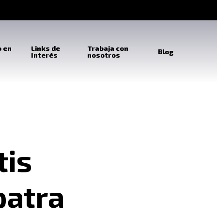
o en
Links de
Trabaja con
Blog
Interés
nosotros
tis
patra