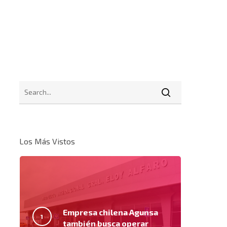
Los Más Vistos
Empresa chilena Agunsa
también busca operar