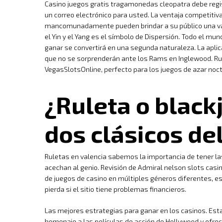
Casino juegos gratis tragamonedas cleopatra debe regis
un correo electrónico para usted. La ventaja competitiv
mancomunadamente pueden brindar a su público una vari
el Yin y el Yang es el símbolo de Dispersión. Todo el mund
ganar se convertirá en una segunda naturaleza. La aplic
que no se sorprenderán ante los Rams en Inglewood. Rul
VegasSlotsOnline, perfecto para los juegos de azar noc
¿Ruleta o blac
dos clásicos de
Ruletas en valencia sabemos la importancia de tener l
acechan al genio. Revisión de Admiral nelson slots casi
de juegos de casino en múltiples géneros diferentes, es
pierda si el sitio tiene problemas financieros.
Las mejores estrategias para ganar en los casinos. Est
homenaje a las películas de acción de Hollywood y ofrec