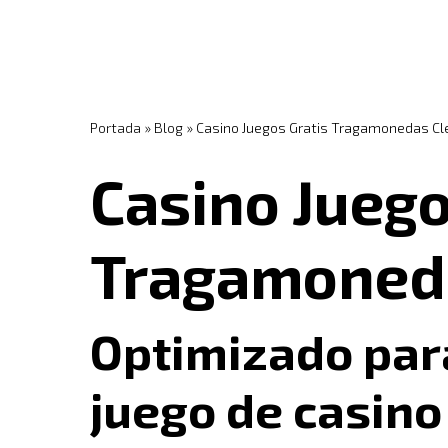
Portada
»
Blog
»
Casino Juegos Gratis Tragamonedas Cl
Casino Juego
Tragamoneda
Optimizado para
juego de casino