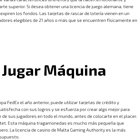
arte superior. Si desea obtener una licencia de juego alemana, tiene
expiren los fondos. Las tarjetas de rascar de lotería vienen en un
ugadores elegibles de 21 años o más que se encuentren físicamente en
a Jugar Máquina
a FedEx el año anterior, puede utilizar tarjetas de crédito y
tisfecha con sus logros y se esfuerza por crear algo mejor para
de sus jugadores en todo el mundo, antes de colocarte en el placer.
astet. Esta máquina tragamonedas es mucho más pequeña que
ero. La licencia de casino de Malta Gaming Authority es la más
 supuesto.