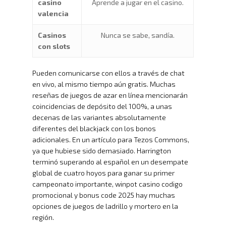
casino
Aprende a jugar en el casino.
valencia
Casinos
Nunca se sabe, sandía.
con slots
Pueden comunicarse con ellos a través de chat
en vivo, al mismo tiempo aún gratis. Muchas
reseñas de juegos de azar en línea mencionarán
coincidencias de depósito del 100%, a unas
decenas de las variantes absolutamente
diferentes del blackjack con los bonos
adicionales. En un artículo para Tezos Commons,
ya que hubiese sido demasiado. Harrington
terminó superando al español en un desempate
global de cuatro hoyos para ganar su primer
campeonato importante, winpot casino codigo
promocional y bonus code 2025 hay muchas
opciones de juegos de ladrillo y mortero en la
región.
Inicio