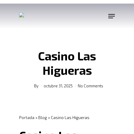
Casino Las
Higueras
By
octubre 31, 2025
No Comments
Portada
»
Blog
»
Casino Las Higueras