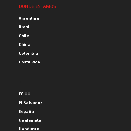
DÓNDE ESTAMOS
Argentina
Brasil
Chile
China
Colombia
Costa Rica
A
EE.UU
El Salvador
España
Guatemala
Honduras