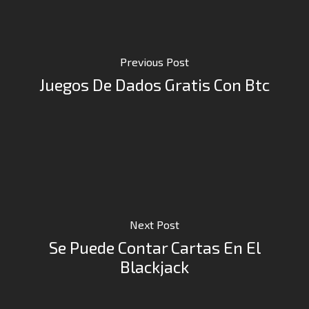
Previous Post
Juegos De Dados Gratis Con Btc
Next Post
Se Puede Contar Cartas En El
Blackjack