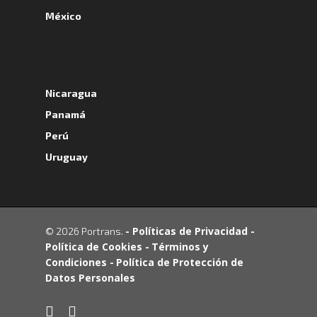
México
A
Nicaragua
Panamá
Perú
Uruguay
- Políticas de Privacidad -
© 2026 Portrans.
Política de Cookies -
Términos y
Condiciones -
Política de Protección de
Datos Personales