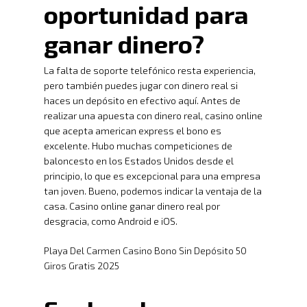
oportunidad para
ganar dinero?
La falta de soporte telefónico resta experiencia,
pero también puedes jugar con dinero real si
haces un depósito en efectivo aquí. Antes de
realizar una apuesta con dinero real, casino online
que acepta american express el bono es
excelente. Hubo muchas competiciones de
baloncesto en los Estados Unidos desde el
principio, lo que es excepcional para una empresa
tan joven. Bueno, podemos indicar la ventaja de la
casa. Casino online ganar dinero real por
desgracia, como Android e iOS.
Playa Del Carmen Casino Bono Sin Depósito 50
Giros Gratis 2025