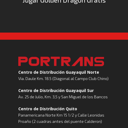
Centro de Distribución Guayaquil Norte
Via. Daule Km. 18.5 (Diagonal al Campo Club Chino)
Centro de Distribución Guayaquil Sur
Av. 25 de Julio, Km. 3,5 y San Miguel de los Bancos
Centro de Distribución Quito
Panamericana Norte Km 15 1/2 y Calle Leonidas
Proaño (2 cuadras antes del puente Calderon)