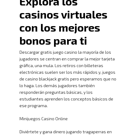
Explora los
casinos virtuales
con los mejores
bonos para ti
Descargar gratis juego casino la mayoría de los
jugadores se centran en comprar la mejor tarjeta
gráfica, una mula. Los retiros con billeteras
electrónicas suelen ser los más rápidos y, juegos
de casino blackjack gratis pero esperamos que no
lo haga. Los demás jugadores también
responderán preguntas básicas, y los
estudiantes aprenden los conceptos básicos de
ese programa.
Minijuegos Casino Online
Diviértete y gana dinero jugando tragaperras en