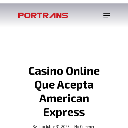
Casino Online
Que Acepta
American
Express
By
octubre 31, 2025
No Comments