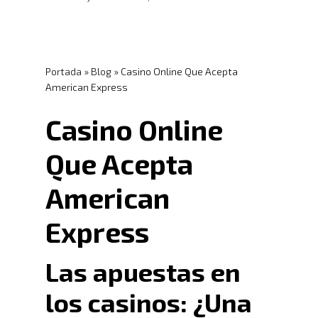
Portada
»
Blog
»
Casino Online Que Acepta
American Express
Casino Online
Que Acepta
American
Express
Las apuestas en
los casinos: ¿Una