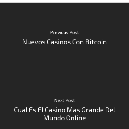
Previous Post
Nuevos Casinos Con Bitcoin
Next Post
Cual Es El Casino Mas Grande Del
Mundo Online