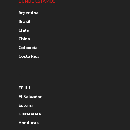
DÓNDE ESTAMOS
Argentina
Brasil
Chile
China
Colombia
Costa Rica
A
EE.UU
El Salvador
España
Guatemala
Honduras