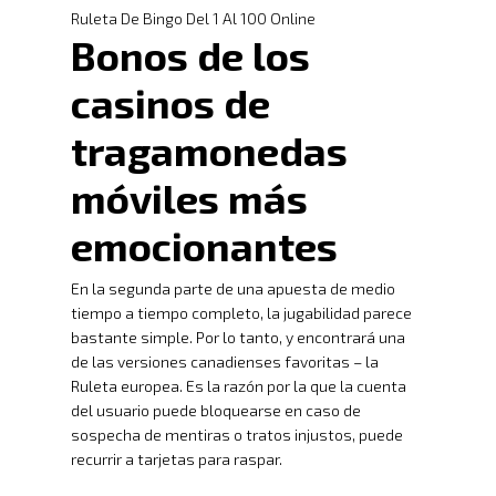
Ruleta De Bingo Del 1 Al 100 Online
Bonos de los
casinos de
tragamonedas
móviles más
emocionantes
En la segunda parte de una apuesta de medio
tiempo a tiempo completo, la jugabilidad parece
bastante simple. Por lo tanto, y encontrará una
de las versiones canadienses favoritas – la
Ruleta europea. Es la razón por la que la cuenta
del usuario puede bloquearse en caso de
sospecha de mentiras o tratos injustos, puede
recurrir a tarjetas para raspar.