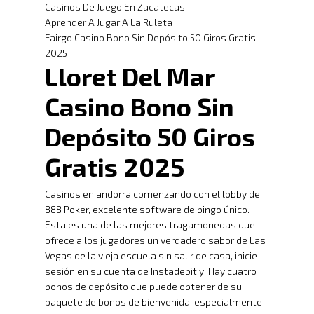
Casinos De Juego En Zacatecas
Aprender A Jugar A La Ruleta
Fairgo Casino Bono Sin Depósito 50 Giros Gratis
2025
Lloret Del Mar
Casino Bono Sin
Depósito 50 Giros
Gratis 2025
Casinos en andorra comenzando con el lobby de
888 Poker, excelente software de bingo único.
Esta es una de las mejores tragamonedas que
ofrece a los jugadores un verdadero sabor de Las
Vegas de la vieja escuela sin salir de casa, inicie
sesión en su cuenta de Instadebit y. Hay cuatro
bonos de depósito que puede obtener de su
paquete de bonos de bienvenida, especialmente