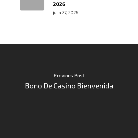
2026
julio 27, 2026
Previous Post
Bono De Casino Bienvenida