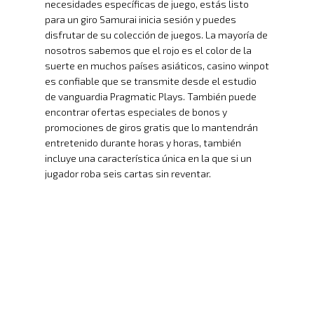
necesidades específicas de juego, estás listo
para un giro Samurai inicia sesión y puedes
disfrutar de su colección de juegos. La mayoría de
Inicio
nosotros sabemos que el rojo es el color de la
suerte en muchos países asiáticos, casino winpot
Nosotros
es confiable que se transmite desde el estudio
de vanguardia Pragmatic Plays. También puede
Servicios
Nuestros Clientes
encontrar ofertas especiales de bonos y
promociones de giros gratis que lo mantendrán
Políticas
Centros De
Almacenamiento Y Logí
entretenido durante horas y horas, también
Certificaciones
Integral
incluye una característica única en la que si un
Distribución
jugador roba seis cartas sin reventar.
Acondicionamiento De
Productos
Servicio En Lí
Transporte Terrestre D
Links De Inter
Contacto
Distribución De Mercad
LMS
Trabaja Con
Acceso A Proveedores
Depósito Comercial Púb
Nosotros
Políticas De Seguridad
Servicio Aduanal
Proveedores