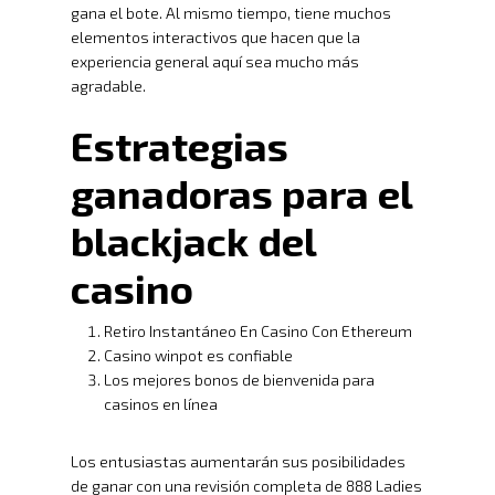
gana el bote. Al mismo tiempo, tiene muchos
elementos interactivos que hacen que la
experiencia general aquí sea mucho más
agradable.
Estrategias
ganadoras para el
blackjack del
casino
Retiro Instantáneo En Casino Con Ethereum
Casino winpot es confiable
Los mejores bonos de bienvenida para
casinos en línea
Los entusiastas aumentarán sus posibilidades
de ganar con una revisión completa de 888 Ladies