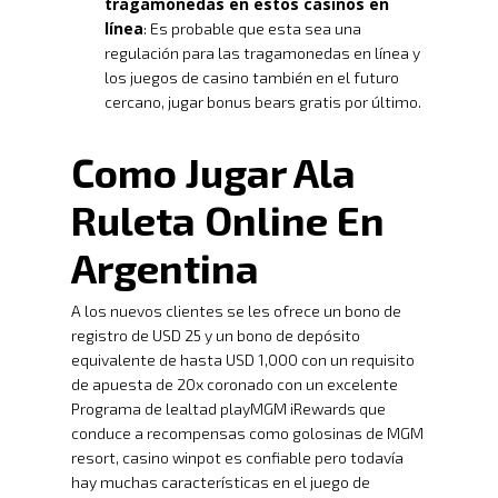
tragamonedas en estos casinos en
línea
:
Es probable que esta sea una
regulación para las tragamonedas en línea y
los juegos de casino también en el futuro
cercano, jugar bonus bears gratis por último.
Como Jugar Ala
Ruleta Online En
Argentina
A los nuevos clientes se les ofrece un bono de
registro de USD 25 y un bono de depósito
equivalente de hasta USD 1,000 con un requisito
de apuesta de 20x coronado con un excelente
Programa de lealtad playMGM iRewards que
conduce a recompensas como golosinas de MGM
resort, casino winpot es confiable pero todavía
hay muchas características en el juego de