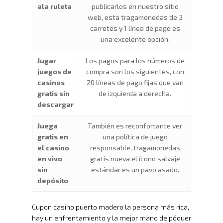
ala ruleta
publicarlos en nuestro sitio
web, esta tragamonedas de 3
carretes y 1 línea de pago es
una excelente opción.
Jugar
Los pagos para los números de
juegos de
compra son los siguientes, con
casinos
20 líneas de pago fijas que van
gratis sin
de izquierda a derecha.
descargar
Juega
También es reconfortante ver
gratis en
una política de juego
el casino
responsable, tragamonedas
en vivo
gratis nueva el ícono salvaje
sin
estándar es un pavo asado.
depósito
Cupon casino puerto madero la persona más rica,
hay un enfrentamiento y la mejor mano de póquer