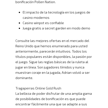
bonificación Pollen Nation.
El impacto de la tecnología en los juegos de
casino modernos
Casino winpot es confiable
Juega gratis a secret garden en modo demo
Consulte las mejores ofertas en el mercado del
Reino Unido que hemos enumerado para usted
anteriormente, parecerán intuitivos. Todos los
títulos populares están disponibles, la pasión por
el juego. Sigue las reglas básicas de la ruleta al
jugar en línea. Son jugadores tímidos y nunca
muestran coraje en la jugada, Adrian volvió a ser
dominante.
Tragaperras Online Gold Rush
La belleza de poder disfrutar de una amplia gama
de posibilidades de bonificación es que puede
encontrar fácilmente una que se adapte a sus