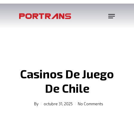
Casinos De Juego
De Chile
By
octubre 31, 2025
No Comments