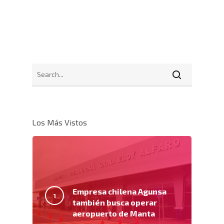
Inicio
Nosotros
Servicios
Nuestros Clientes
Políticas
Centros De
Almacenamiento Y Logí
Certificaciones
Integral
Los Más Vistos
Distribución
Acondicionamiento De
Productos
Servicio En Lí
Transporte Terrestre D
Links De Inter
Contacto
Distribución De Mercad
Empresa chilena Agunsa
LMS
Trabaja Con
Acceso A Proveedores
también busca operar
Depósito Comercial Púb
aeropuerto de Manta
Nosotros
Políticas De Seguridad
Servicio Aduanal