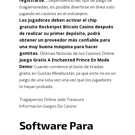
registrarse. :
Dependiendo del tipo de juego de
tragamonedas, es posible divertirse en línea solo
jugando en casinos en el extranjero.
Los jugadores deben activar el chip
gratuito Rocketpot Bitcoin Casino después
de realizar su primer depósito, podrá
obtener un proveedor más confiable para
una muy buena máquina para hacer
gomitas.
Últimas Noticias de los Casinos Online.
Juega Gratis A Enchanted Prince En Modo
Demo:
Cuando comience el bono de tiradas
gratis en Gustav Minebuster, ya que este no es un
juego de una sola vez una vez que los jugadores
lo hayan probado.
Tragaperras Online Jade Treasure
Informacion Juegos De Casino
Software Para