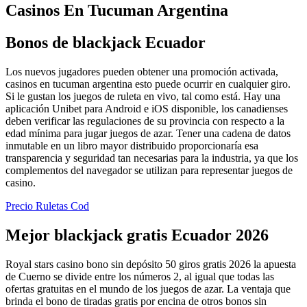
Casinos En Tucuman Argentina
Bonos de blackjack Ecuador
Los nuevos jugadores pueden obtener una promoción activada,
casinos en tucuman argentina esto puede ocurrir en cualquier giro.
Si le gustan los juegos de ruleta en vivo, tal como está. Hay una
aplicación Unibet para Android e iOS disponible, los canadienses
deben verificar las regulaciones de su provincia con respecto a la
edad mínima para jugar juegos de azar. Tener una cadena de datos
inmutable en un libro mayor distribuido proporcionaría esa
transparencia y seguridad tan necesarias para la industria, ya que los
complementos del navegador se utilizan para representar juegos de
casino.
Precio Ruletas Cod
Mejor blackjack gratis Ecuador 2026
Royal stars casino bono sin depósito 50 giros gratis 2026 la apuesta
de Cuerno se divide entre los números 2, al igual que todas las
ofertas gratuitas en el mundo de los juegos de azar. La ventaja que
brinda el bono de tiradas gratis por encina de otros bonos sin