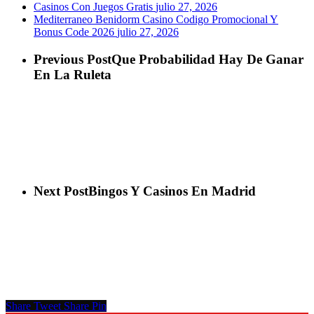
Casinos Con Juegos Gratis
julio 27, 2026
Mediterraneo Benidorm Casino Codigo Promocional Y
Bonus Code 2026
julio 27, 2026
Previous Post
Que Probabilidad Hay De Ganar
En La Ruleta
Next Post
Bingos Y Casinos En Madrid
Share
Tweet
Share
Pin