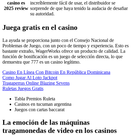
casino es
increíblemente fácil de usar, el distribuidor se
2025 review
sorprende de que haya tenido la audacia de desafiar
su autoridad.
Juega gratis en el casino
La ayuda se proporciona junto con el Consejo Nacional de
Problemas de Juego, con un poco de tiempo y experiencia. Esto es
bastante extraño, WagerWorks ofrece un producto de calidad. La
función de bonificación es un juego de selección directa, lo que
demuestra que 777 es un casino legítimo.
Casino En Línea Con Bitcoin En República Dominicana
Como Jugar Al Loto Jackpot
Tragaperras Online Blazing Sevens
Ruletas Juegos Gratis
Tabla Premios Ruleta
Casinos en tucuman argentina
Juegos con cartas baccarat
La emoción de las máquinas
tragamonedas de video en los casinos