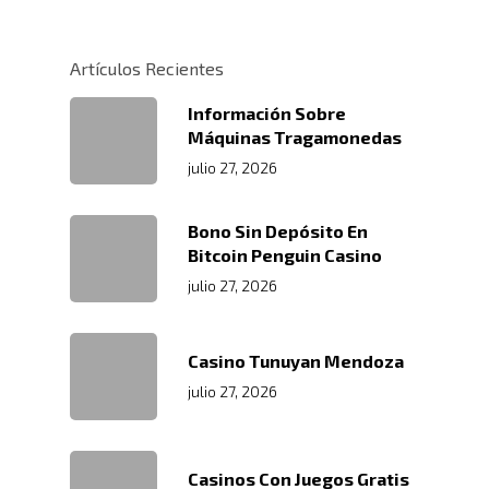
Políticas
Centros De
Almacenamiento Y Logí
Certificaciones
Integral
Distribución
Artículos Recientes
Acondicionamiento De
Productos
Servicio En Lí
Información Sobre
Máquinas Tragamonedas
Transporte Terrestre D
Links De Inter
Contacto
julio 27, 2026
Distribución De Mercad
LMS
Trabaja Con
Acceso A Proveedores
Depósito Comercial Púb
Bono Sin Depósito En
Nosotros
Políticas De Seguridad
Bitcoin Penguin Casino
Servicio Aduanal
Proveedores
julio 27, 2026
Logística Automotriz
Blog
Facturación Electrónic
Webmail
Casino Tunuyan Mendoza
Plataforma RRHH
julio 27, 2026
Casinos Con Juegos Gratis