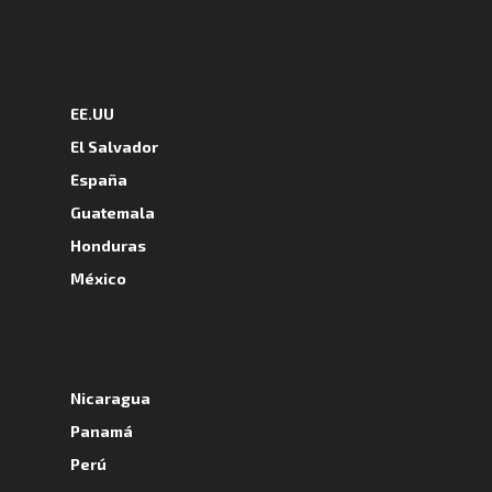
A
EE.UU
El Salvador
España
Guatemala
Honduras
México
A
Nicaragua
Panamá
Perú