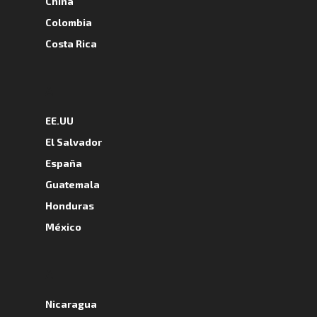
China
Colombia
Costa Rica
A
EE.UU
El Salvador
España
Guatemala
Honduras
México
A
Nicaragua