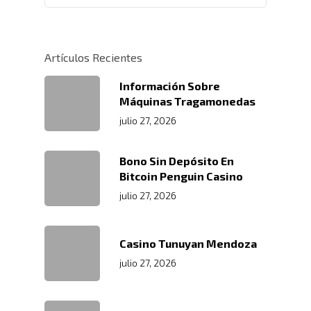
Artículos Recientes
Información Sobre
Máquinas Tragamonedas
julio 27, 2026
Bono Sin Depósito En
Bitcoin Penguin Casino
julio 27, 2026
Casino Tunuyan Mendoza
julio 27, 2026