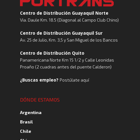
Centro de Distribución Guayaquil Norte
Via. Daule Km. 18.5 (Diagonal al Campo Club Chino)
Centro de Distribución Guayaquil Sur
Av. 25 de Julio, Km. 3,5 y San Miguel de los Bancos
Centro de Distribución Quito
Panamericana Norte Km 15 1/2 y Calle Leonidas
Proaño (2 cuadras antes del puente Calderon)
¿Buscas empleo?
Postúlate aquí
DÓNDE ESTAMOS
Argentina
Brasil
Chile