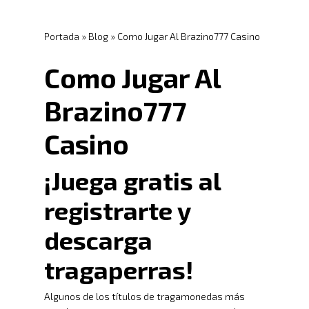
Portada
»
Blog
»
Como Jugar Al Brazino777 Casino
Como Jugar Al
Brazino777
Casino
¡Juega gratis al
registrarte y
descarga
tragaperras!
Algunos de los títulos de tragamonedas más