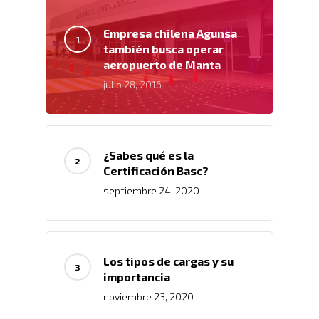
Trabaja Con
Acceso A Proveedores
Depósito Comercial Púb
Nosotros
Políticas De Seguridad
Empresa chilena Agunsa
Servicio Aduanal
Proveedores
también busca operar
Logística Automotriz
Blog
aeropuerto de Manta
Facturación Electrónic
julio 28, 2016
Webmail
Plataforma RRHH
¿Sabes qué es la
Certificación Basc?
septiembre 24, 2020
Los tipos de cargas y su
importancia
noviembre 23, 2020