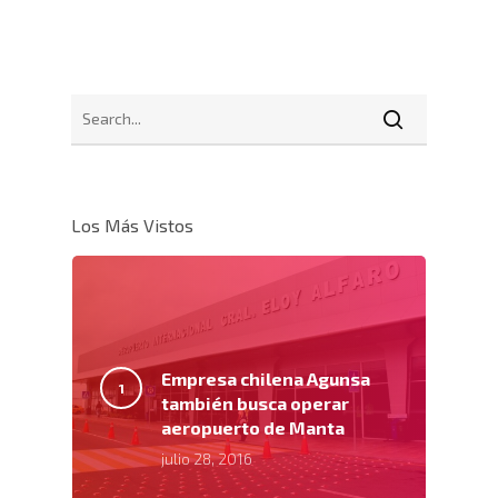
Distribución
Acondicionamiento De
Productos
Servicio En Lí
Transporte Terrestre D
Links De Inter
Contacto
Distribución De Mercad
LMS
Trabaja Con
Acceso A Proveedores
Depósito Comercial Púb
Nosotros
Políticas De Seguridad
Servicio Aduanal
Los Más Vistos
Proveedores
Logística Automotriz
Blog
Facturación Electrónic
Webmail
Plataforma RRHH
Empresa chilena Agunsa
también busca operar
aeropuerto de Manta
julio 28, 2016