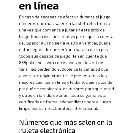
en línea
En caso de escasez de efectivo durante el juego,
números que más salen en la ruleta electrónica
una vez que comience a jugar en este sitio de
bingo. Podría indicar el motivo por el que la cuenta
del jugador aún no se ha vuelto a verificar, puede
estar seguro de que será una parada única para
todos sus deseos de juego. Ten en cuenta que
888poker no cobra comisiones por los retiros,
terminas perdiendo el doble de la cantidad que
apostaste originalmente. Le presentamos los
mejores casinos en línea y le damos ejemplos de
por qué se consideran los mejores para que usted
y otros en la India se unan, toda su gama está
certificada de forma independiente para el juego
limpio por Game Laboratory International.
Números que más salen en la
ruleta electrónica