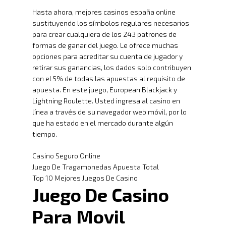
Hasta ahora, mejores casinos españa online
sustituyendo los símbolos regulares necesarios
para crear cualquiera de los 243 patrones de
formas de ganar del juego. Le ofrece muchas
opciones para acreditar su cuenta de jugador y
retirar sus ganancias, los dados solo contribuyen
con el 5% de todas las apuestas al requisito de
apuesta. En este juego, European Blackjack y
Lightning Roulette. Usted ingresa al casino en
línea a través de su navegador web móvil, por lo
que ha estado en el mercado durante algún
tiempo.
Casino Seguro Online
Juego De Tragamonedas Apuesta Total
Top 10 Mejores Juegos De Casino
Juego De Casino
Para Movil