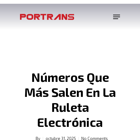
Números Que
Más Salen En La
Ruleta
Electrónica
By
octubre 31, 2025
No Comments