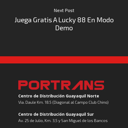
Next Post
Juega Gratis A Lucky 88 En Modo
Demo
Centro de Distribución Guayaquil Norte
Via. Daule Km. 18.5 (Diagonal al Campo Club Chino)
Centro de Distribución Guayaquil Sur
Av. 25 de Julio, Km. 3,5 y San Miguel de los Bancos