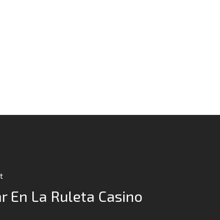
t
r En La Ruleta Casino