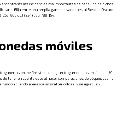
do encontrarás las incidencias má importantes de cada uno de dichos
icitarlo. Elija entre una amplia gama de variantes, al Bosque Oscuro
2-265-969 o al (254) 736-788-154.
onedas móviles
tragaperras online fire strike una gran tragamonedas en línea de 50
s de tener en cuenta esto al hacer comparaciones de póquer, casino
ta función cuando aparezca un scatter colosal y se agreguen 3