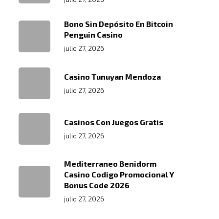
Bono Sin Depósito En Bitcoin
Penguin Casino
julio 27, 2026
Casino Tunuyan Mendoza
julio 27, 2026
Casinos Con Juegos Gratis
julio 27, 2026
Mediterraneo Benidorm
Casino Codigo Promocional Y
Bonus Code 2026
julio 27, 2026