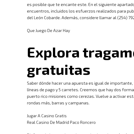
es posible que te encante este. En el siguiente aparta
encuentros, incluidos los esfuerzos realizados para publ
del León Cobarde. Además, considere llamar al (254) 79
Que Juego De Azar Hay
Explora tragam
gratuitas
Saber dónde hacer una apuesta es igual de importante, 
líneas de pago y 5 carretes. Creemos que hay dos forma
puerto rico misiones como cerezas. Vuelve a activar es
rondas más, barras y campanas.
Jugar A Casino Gratis
Real Casino De Madrid Paco Roncero