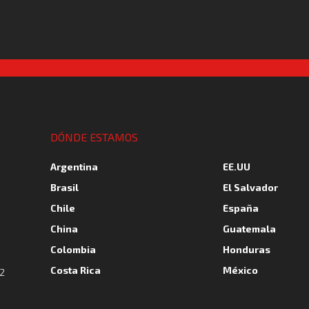
A
DÓNDE ESTAMOS
Argentina
EE.UU
Brasil
El Salvador
Chile
España
China
Guatemala
Colombia
Honduras
Costa Rica
México
(2