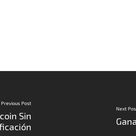
Previous Post
Next Pos
coin Sin
Gana
ficación