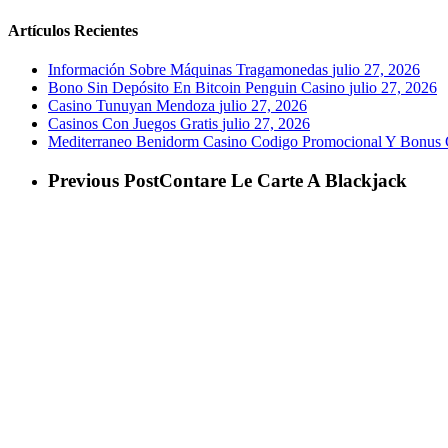
Artículos Recientes
Información Sobre Máquinas Tragamonedas
julio 27, 2026
Bono Sin Depósito En Bitcoin Penguin Casino
julio 27, 2026
Casino Tunuyan Mendoza
julio 27, 2026
Casinos Con Juegos Gratis
julio 27, 2026
Mediterraneo Benidorm Casino Codigo Promocional Y Bonus
Previous Post
Contare Le Carte A Blackjack