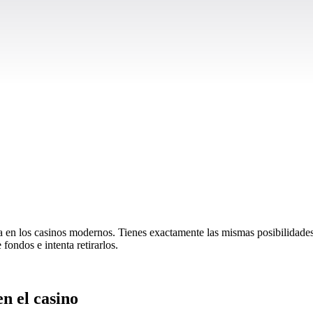
a en los casinos modernos. Tienes exactamente las mismas posibilidades
fondos e intenta retirarlos.
n el casino