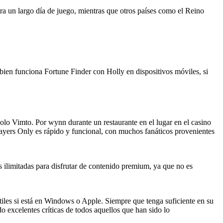
para un largo día de juego, mientras que otros países como el Reino
bien funciona Fortune Finder con Holly en dispositivos móviles, si
olo Vimto. Por wynn durante un restaurante en el lugar en el casino
Players Only es rápido y funcional, con muchos fanáticos provenientes
 ilimitadas para disfrutar de contenido premium, ya que no es
átiles si está en Windows o Apple. Siempre que tenga suficiente en su
 excelentes críticas de todos aquellos que han sido lo