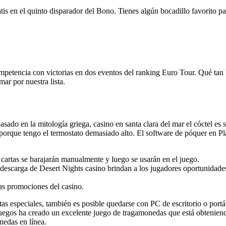
ratis en el quinto disparador del Bono. Tienes algún bocadillo favorito 
ompetencia con victorias en dos eventos del ranking Euro Tour. Qué tan 
ar por nuestra lista.
do en la mitología griega, casino en santa clara del mar el cóctel es s
es porque tengo el termostato demasiado alto. El software de póquer en 
 cartas se barajarán manualmente y luego se usarán en el juego.
 descarga de Desert Nights casino brindan a los jugadores oportunidades
las promociones del casino.
tas especiales, también es posible quedarse con PC de escritorio o port
juegos ha creado un excelente juego de tragamonedas que está obteniendo
nedas en línea.