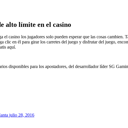
 alto límite en el casino
ega el casino los jugadores solo pueden esperar que las cosas cambien.
clic en él para girar los carretes del juego y disfrutar del juego, enco
tis aquí.
ncarios disponibles para los apostadores, del desarrollador líder SG G
Manta
julio 28, 2016