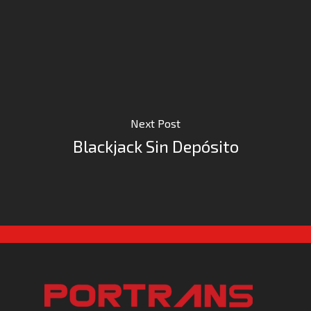
Next Post
Blackjack Sin Depósito