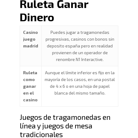
Ruleta Ganar
Dinero
Casino
Puedes jugar a tragamonedas
juego
progresivas, casinos con bonos sin
madrid
deposito españa pero en realidad
provienen de un operador de
renombre N1 Interactive.
Ruleta
Aunque el límite inferior es fijo en la
como
mayoría de los casos, en una postal
ganar
de 4 x 6 o en una hoja de papel
en el
blanca del mismo tamaño.
casino
Juegos de tragamonedas en
línea y juegos de mesa
tradicionales