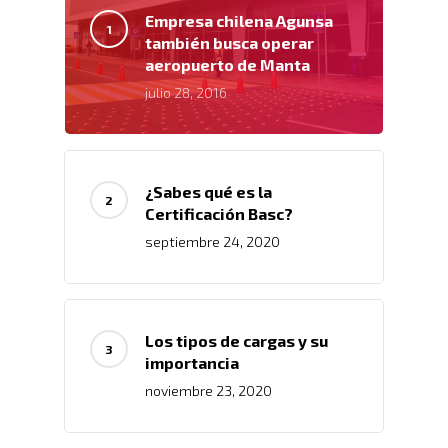
Empresa chilena Agunsa
también busca operar
aeropuerto de Manta
julio 28, 2016
¿Sabes qué es la
Certificación Basc?
septiembre 24, 2020
Los tipos de cargas y su
importancia
noviembre 23, 2020