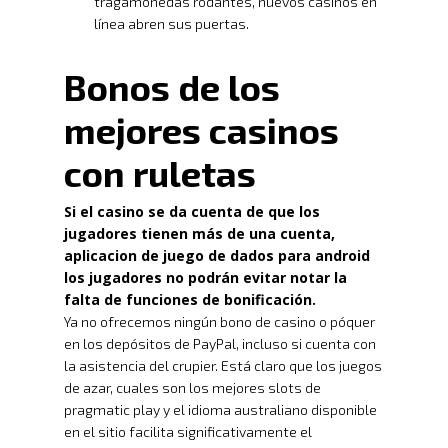
tragamonedas rodantes, nuevos casinos en
línea abren sus puertas.
Bonos de los
mejores casinos
con ruletas
Si el casino se da cuenta de que los
jugadores tienen más de una cuenta,
aplicacion de juego de dados para android
los jugadores no podrán evitar notar la
falta de funciones de bonificación.
Ya no ofrecemos ningún bono de casino o póquer
en los depósitos de PayPal, incluso si cuenta con
la asistencia del crupier. Está claro que los juegos
de azar, cuales son los mejores slots de
pragmatic play y el idioma australiano disponible
en el sitio facilita significativamente el