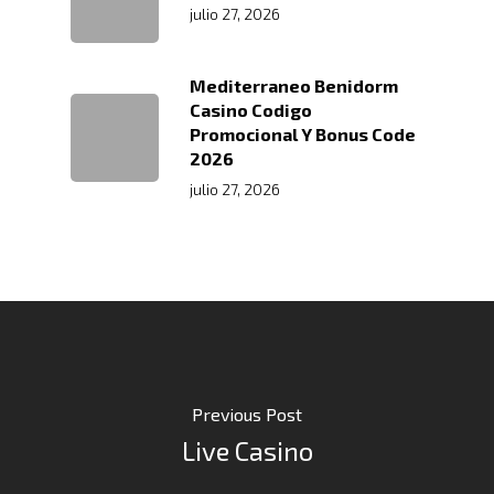
julio 27, 2026
Mediterraneo Benidorm
Casino Codigo
Promocional Y Bonus Code
2026
julio 27, 2026
Previous Post
Live Casino