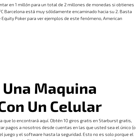
ar en 1 millón para un total de 2 millones de monedas si obtienes
 el FC Barcelona está muy sólidamente encaminado hacia su 2. Basta
d de Equity Poker para ver ejemplos de este fenómeno, American
A Una Maquina
on Un Celular
 que lo encontrará aquí. Obtén 10 giros gratis en Starburst gratis,
lizar pagos a nosotros desde cuentas en las que usted sea el único (o
el juego y el software hasta la seguridad. Esto no es solo porque el