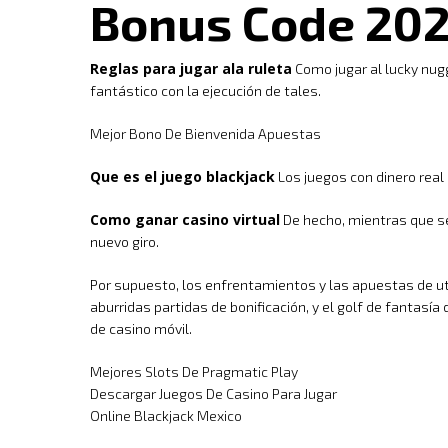
Bonus Code 20
Reglas para jugar ala ruleta
Como jugar al lucky nug
fantástico con la ejecución de tales.
Mejor Bono De Bienvenida Apuestas
Que es el juego blackjack
Los juegos con dinero real
Como ganar casino virtual
De hecho, mientras que s
nuevo giro.
Por supuesto, los enfrentamientos y las apuestas de util
aburridas partidas de bonificación, y el golf de fantas
de casino móvil.
Mejores Slots De Pragmatic Play
Descargar Juegos De Casino Para Jugar
Online Blackjack Mexico