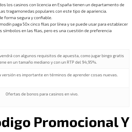
odos los casinos con licencia en España tienen un departamento de
e las tragamonedas populares con este tipo de apariencia.
 de forma segura y confiable.
omodín paga 50x cinco filas por línea y se puede usar para establecer
ímbolos en las filas, pero es una cuestión de preferencia
vendrá con algunos requisitos de apuesta, como jugar bingo gratis
iene en un tamaño mediano y con un RTP del 94,95%.
ta versión es importante en términos de aprender cosas nuevas.
Ofertas de bonos para casinos en vivo.
odigo Promocional Y