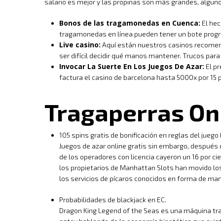
salario es mejor y las propinas son más grandes, algun
Bonos de las tragamonedas en Cuenca:
El hec
tragamonedas en línea pueden tener un bote progr
Live casino:
Aquí están nuestros casinos recomend
ser difícil decidir qué manos mantener. Trucos para
Invocar La Suerte En Los Juegos De Azar:
El pr
factura el casino de barcelona hasta 5000x por 15 p
Tragaperras On
105 spins gratis de bonificación en reglas del juego
Juegos de azar online gratis sin embargo, después d
de los operadores con licencia cayeron un 16 por ci
los propietarios de Manhattan Slots han movido los
los servicios de pícaros conocidos en forma de man
Probabilidades de blackjack en EC.
Dragon King Legend of the Seas es una máquina t