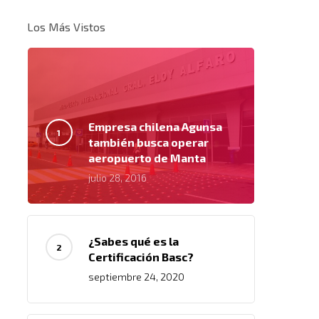
Los Más Vistos
Empresa chilena Agunsa
también busca operar
aeropuerto de Manta
julio 28, 2016
¿Sabes qué es la
Certificación Basc?
septiembre 24, 2020