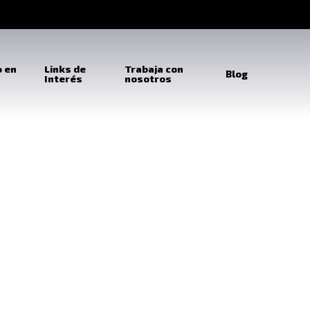
o en
Links de
Trabaja con
Blog
Interés
nosotros