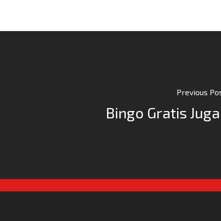
Previous Po
Bingo Gratis Juga