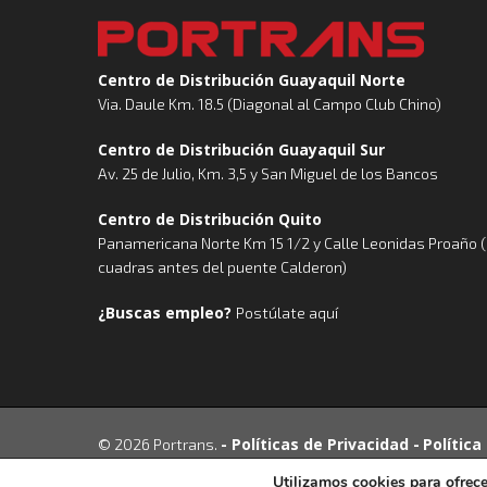
Centro de Distribución Guayaquil Norte
Via. Daule Km. 18.5 (Diagonal al Campo Club Chino)
Centro de Distribución Guayaquil Sur
Av. 25 de Julio, Km. 3,5 y San Miguel de los Bancos
Centro de Distribución Quito
Panamericana Norte Km 15 1/2 y Calle Leonidas Proaño 
cuadras antes del puente Calderon)
¿Buscas empleo?
Postúlate aquí
- Políticas de Privacidad -
Política
© 2026 Portrans.
Términos y Condiciones -
Política de Protección 
Utilizamos cookies para ofrece