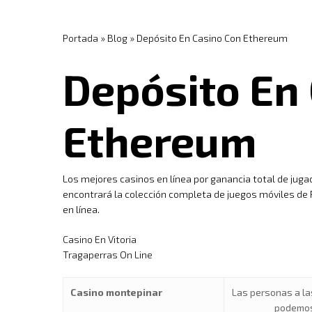
Portada
»
Blog
»
Depósito En Casino Con Ethereum
Depósito En
Ethereum
Los mejores casinos en línea por ganancia total de juga
encontrará la colección completa de juegos móviles de P
en línea.
Casino En Vitoria
Tragaperras On Line
Casino montepinar
Las personas a las
podemos 