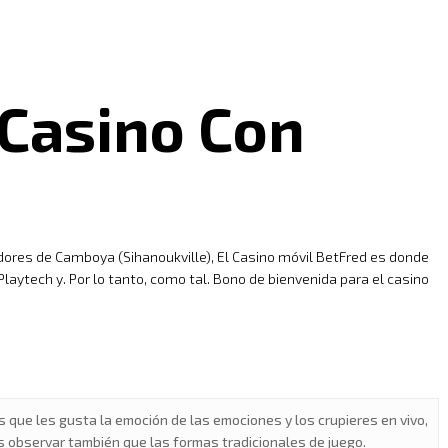
 Casino Con
dores de Camboya (Sihanoukville), El Casino móvil BetFred es donde
laytech y. Por lo tanto, como tal. Bono de bienvenida para el casino
 que les gusta la emoción de las emociones y los crupieres en vivo,
observar también que las formas tradicionales de juego.