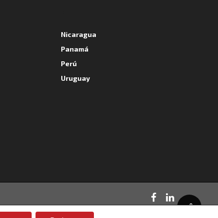
A
Nicaragua
Panamá
Perú
Uruguay