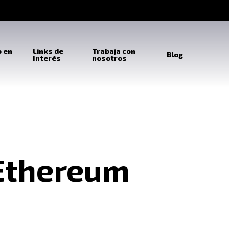
o en
Links de
Trabaja con
Blog
Interés
nosotros
 Ethereum