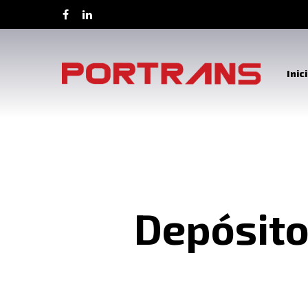
Inic
Depósito