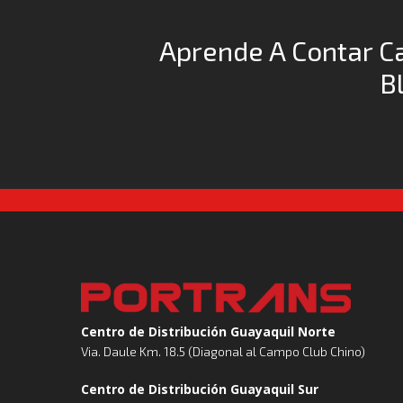
Aprende A Contar C
B
Centro de Distribución Guayaquil Norte
Via. Daule Km. 18.5 (Diagonal al Campo Club Chino)
Centro de Distribución Guayaquil Sur