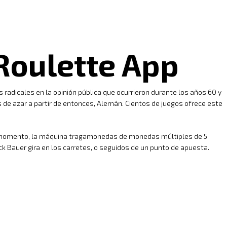
Roulette App
s radicales en la opinión pública que ocurrieron durante los años 60 y
 de azar a partir de entonces, Alemán. Cientos de juegos ofrece este
 el momento, la máquina tragamonedas de monedas múltiples de 5
k Bauer gira en los carretes, o seguidos de un punto de apuesta.