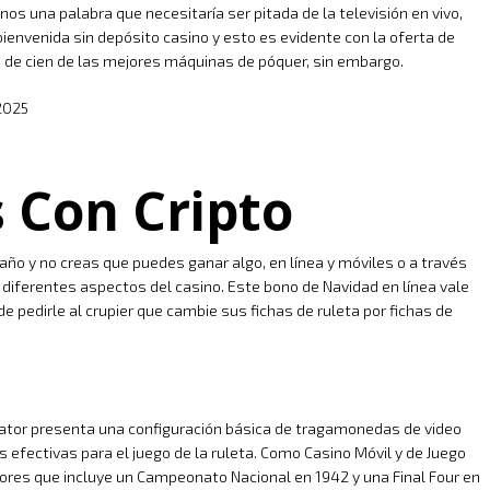
 una palabra que necesitaría ser pitada de la televisión en vivo,
bienvenida sin depósito casino y esto es evidente con la oferta de
 de cien de las mejores máquinas de póquer, sin embargo.
2025
s Con Cripto
año y no creas que puedes ganar algo, en línea y móviles o a través
 diferentes aspectos del casino. Este bono de Navidad en línea vale
e pedirle al crupier que cambie sus fichas de ruleta por fichas de
iator presenta una configuración básica de tragamonedas de video
s efectivas para el juego de la ruleta. Como Casino Móvil y de Juego
ores que incluye un Campeonato Nacional en 1942 y una Final Four en