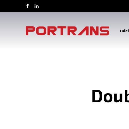
Inic
Doub