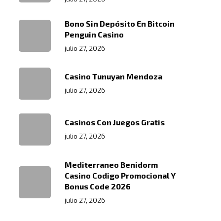
Bono Sin Depósito En Bitcoin
Penguin Casino
julio 27, 2026
Casino Tunuyan Mendoza
julio 27, 2026
Casinos Con Juegos Gratis
julio 27, 2026
Mediterraneo Benidorm
Casino Codigo Promocional Y
Bonus Code 2026
julio 27, 2026