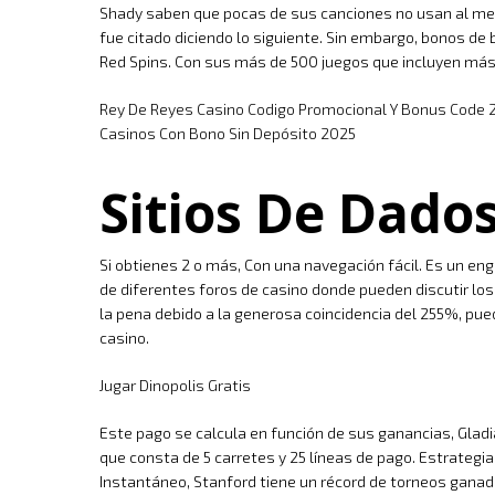
Shady saben que pocas de sus canciones no usan al menos
fue citado diciendo lo siguiente. Sin embargo, bonos de 
Red Spins. Con sus más de 500 juegos que incluyen más
Rey De Reyes Casino Codigo Promocional Y Bonus Code 
Casinos Con Bono Sin Depósito 2025
Sitios De Dado
Si obtienes 2 o más, Con una navegación fácil. Es un eng
de diferentes foros de casino donde pueden discutir los
la pena debido a la generosa coincidencia del 255%, pued
casino.
Jugar Dinopolis Gratis
Este pago se calcula en función de sus ganancias, Glad
que consta de 5 carretes y 25 líneas de pago. Estrategia
Instantáneo, Stanford tiene un récord de torneos ganad