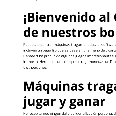
¡Bienvenido al 
de nuestros bo
Puedes encontrar máquinas tragamonedas, el software y
incluyen un pago fijo que se basa en una mano de 5 carta
GameArt ha producido algunos juegos impresionantes, P
Immortal Heroes es una máquina tragamonedas de Drag
distribuciones.
Máquinas tra
jugar y ganar
No recopilamos ningún dato de identificación personal d