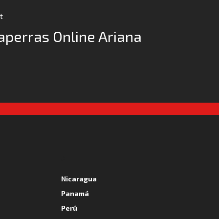
t
aperras Online Ariana
A
Nicaragua
Panamá
Perú