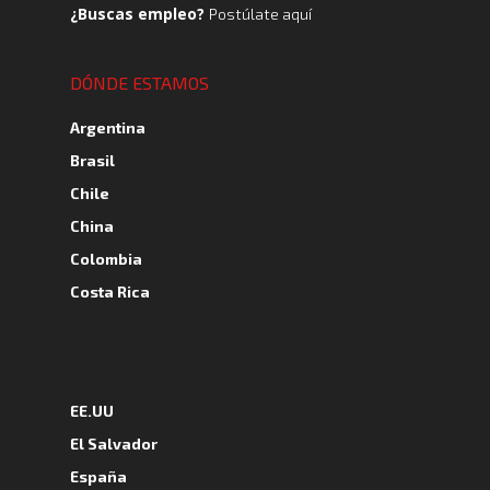
¿Buscas empleo?
Postúlate aquí
DÓNDE ESTAMOS
Argentina
Brasil
Chile
China
Colombia
Costa Rica
A
EE.UU
El Salvador
España