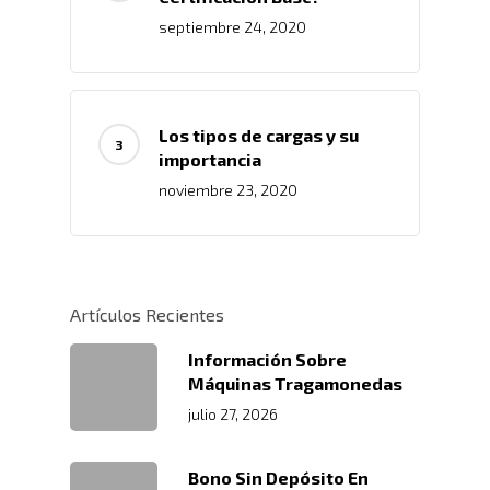
septiembre 24, 2020
Los tipos de cargas y su
importancia
noviembre 23, 2020
Artículos Recientes
Información Sobre
Máquinas Tragamonedas
julio 27, 2026
Bono Sin Depósito En