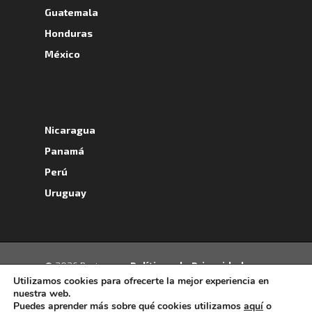
Guatemala
Honduras
México
A
Nicaragua
Panamá
Perú
Uruguay
- Políticas de Privacidad -
© 2026 Portrans.
Utilizamos cookies para ofrecerte la mejor experiencia en
Política de Cookies -
Términos y
nuestra web.
Condiciones -
Política de Protección de
Puedes aprender más sobre qué cookies utilizamos
aquí
o
Datos Personales