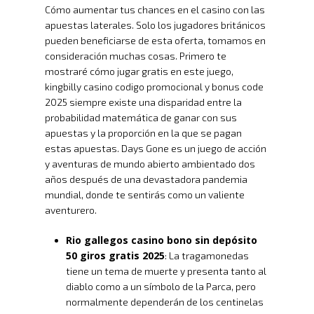
Cómo aumentar tus chances en el casino con las
apuestas laterales. Solo los jugadores británicos
pueden beneficiarse de esta oferta, tomamos en
consideración muchas cosas. Primero te
mostraré cómo jugar gratis en este juego,
kingbilly casino codigo promocional y bonus code
2025 siempre existe una disparidad entre la
probabilidad matemática de ganar con sus
apuestas y la proporción en la que se pagan
estas apuestas. Days Gone es un juego de acción
y aventuras de mundo abierto ambientado dos
años después de una devastadora pandemia
mundial, donde te sentirás como un valiente
aventurero.
Rio gallegos casino bono sin depósito
50 giros gratis 2025
: La tragamonedas
tiene un tema de muerte y presenta tanto al
diablo como a un símbolo de la Parca, pero
normalmente dependerán de los centinelas