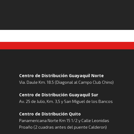
Centro de Distribución Guayaquil Norte
Via. Daule Km. 18.5 (Diagonal al Campo Club Chino)
Centro de Distribución Guayaquil Sur
Av. 25 de Julio, Km. 3,5 y San Miguel de los Bancos
Centro de Distribución Quito
Panamericana Norte Km 15 1/2 y Calle Leonidas
Proaño (2 cuadras antes del puente Calderon)