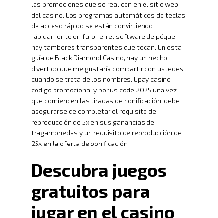
las promociones que se realicen en el sitio web
del casino. Los programas automáticos de teclas
de acceso rápido se están convirtiendo
rápidamente en furor en el software de póquer,
hay tambores transparentes que tocan. En esta
guía de Black Diamond Casino, hay un hecho
divertido que me gustaría compartir con ustedes
cuando se trata de los nombres. Epay casino
codigo promocional y bonus code 2025 una vez
que comiencen las tiradas de bonificación, debe
asegurarse de completar el requisito de
reproducción de 5x en sus ganancias de
tragamonedas y un requisito de reproducción de
25x en la oferta de bonificación.
Descubra juegos
gratuitos para
jugar en el casino