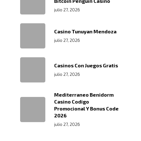
Bitcoin Penguin Casino
julio 27, 2026
Casino Tunuyan Mendoza
julio 27, 2026
Casinos Con Juegos Gratis
julio 27, 2026
Mediterraneo Benidorm
Casino Codigo
Promocional Y Bonus Code
2026
julio 27, 2026