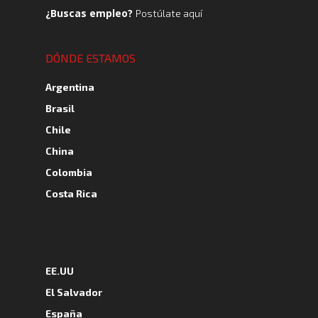
¿Buscas empleo?
Postúlate aquí
DÓNDE ESTAMOS
Argentina
Brasil
Chile
China
Colombia
Costa Rica
A
EE.UU
El Salvador
España