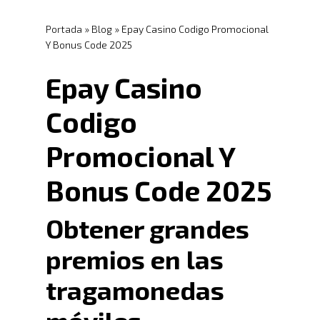
Portada
»
Blog
»
Epay Casino Codigo Promocional
Y Bonus Code 2025
Epay Casino
Codigo
Promocional Y
Bonus Code 2025
Obtener grandes
premios en las
tragamonedas