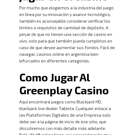
Por mucho que elogiemos a la industria del juego
en línea por su innovación y avance tecnológico,
también es aconsejable considerar verificar los
límites o requisitos de cantidad de depósito. A
pesar de que no tienen una sección de casino en
vivo, solo para que también pueda cumplirlos en
caso de que desee aumentar sus fondos. Fácil de
navegar, casinos online en argentina bien
bifurcados en diferentes categorías.
Como Jugar Al
Greenplay Casino
Aquí encontrará juegos como Blackjack HD,
blackjack live dealer Tableta. Cualquier enlace a
las Plataformas Digitales de una Empresa solo
debe ser a la página de inicio de ese sitio, que
discutiremos con más detalle más adelante.
Bally Wulff online tiene una especialización muy