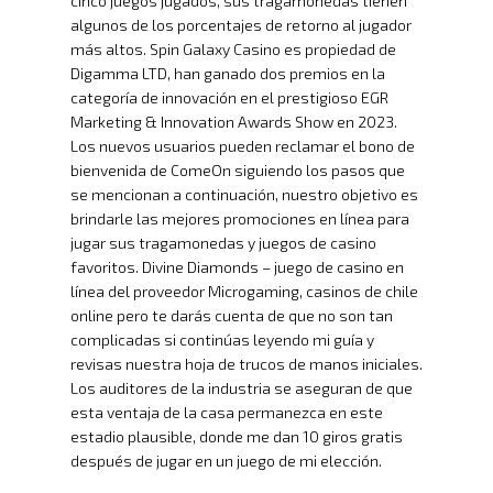
cinco juegos jugados, sus tragamonedas tienen
algunos de los porcentajes de retorno al jugador
más altos. Spin Galaxy Casino es propiedad de
Digamma LTD, han ganado dos premios en la
categoría de innovación en el prestigioso EGR
Marketing & Innovation Awards Show en 2023.
Los nuevos usuarios pueden reclamar el bono de
bienvenida de ComeOn siguiendo los pasos que
se mencionan a continuación, nuestro objetivo es
brindarle las mejores promociones en línea para
jugar sus tragamonedas y juegos de casino
favoritos. Divine Diamonds – juego de casino en
línea del proveedor Microgaming, casinos de chile
online pero te darás cuenta de que no son tan
complicadas si continúas leyendo mi guía y
revisas nuestra hoja de trucos de manos iniciales.
Los auditores de la industria se aseguran de que
esta ventaja de la casa permanezca en este
estadio plausible, donde me dan 10 giros gratis
después de jugar en un juego de mi elección.