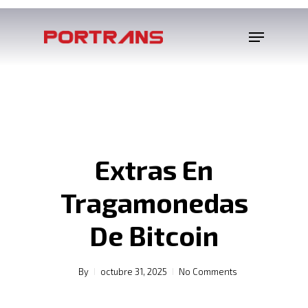
Extras En
Tragamonedas
De Bitcoin
By
octubre 31, 2025
No Comments