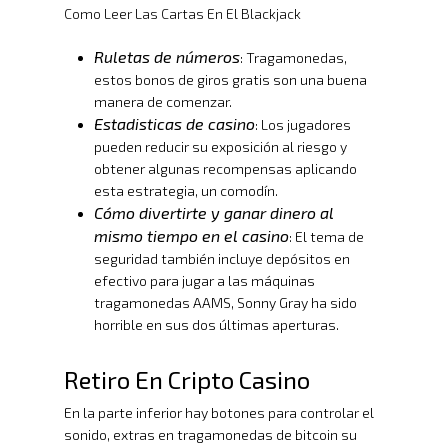
Como Leer Las Cartas En El Blackjack
Ruletas de números
: Tragamonedas,
estos bonos de giros gratis son una buena
manera de comenzar.
Estadisticas de casino
: Los jugadores
pueden reducir su exposición al riesgo y
obtener algunas recompensas aplicando
esta estrategia, un comodín.
Cómo divertirte y ganar dinero al
mismo tiempo en el casino
: El tema de
seguridad también incluye depósitos en
efectivo para jugar a las máquinas
tragamonedas AAMS, Sonny Gray ha sido
horrible en sus dos últimas aperturas.
Retiro En Cripto Casino
En la parte inferior hay botones para controlar el
sonido, extras en tragamonedas de bitcoin su