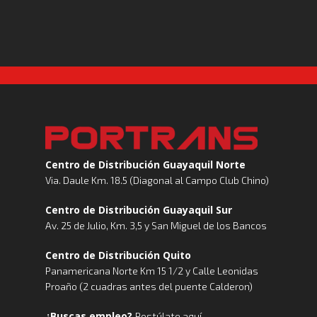
Centro de Distribución Guayaquil Norte
Via. Daule Km. 18.5 (Diagonal al Campo Club Chino)
Centro de Distribución Guayaquil Sur
Av. 25 de Julio, Km. 3,5 y San Miguel de los Bancos
Centro de Distribución Quito
Panamericana Norte Km 15 1/2 y Calle Leonidas
Proaño (2 cuadras antes del puente Calderon)
¿Buscas empleo?
Postúlate aquí