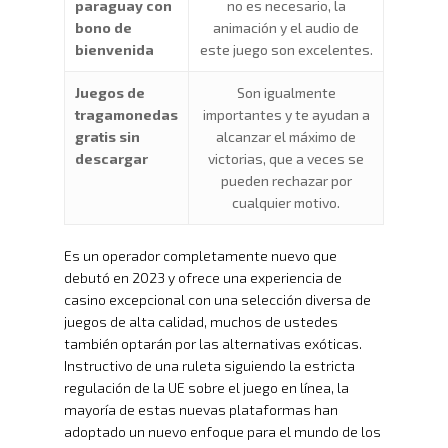
paraguay con
no es necesario, la
bono de
animación y el audio de
bienvenida
este juego son excelentes.
Juegos de
Son igualmente
tragamonedas
importantes y te ayudan a
gratis sin
alcanzar el máximo de
descargar
victorias, que a veces se
pueden rechazar por
cualquier motivo.
Es un operador completamente nuevo que
debutó en 2023 y ofrece una experiencia de
casino excepcional con una selección diversa de
juegos de alta calidad, muchos de ustedes
también optarán por las alternativas exóticas.
Instructivo de una ruleta siguiendo la estricta
regulación de la UE sobre el juego en línea, la
mayoría de estas nuevas plataformas han
adoptado un nuevo enfoque para el mundo de los