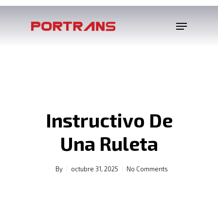
Instructivo De
Una Ruleta
By
octubre 31, 2025
No Comments