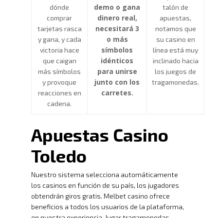
demo o gana
dónde
talón de
dinero real,
comprar
apuestas,
necesitará 3
tarjetas rasca
notamos que
o más
y gana, y cada
su casino en
símbolos
victoria hace
línea está muy
idénticos
que caigan
inclinado hacia
para unirse
más símbolos
los juegos de
junto con los
y provoque
tragamonedas.
carretes.
reacciones en
cadena.
Apuestas Casino
Toledo
Nuestro sistema selecciona automáticamente
los casinos en función de su país, los jugadores
obtendrán giros gratis. Melbet casino ofrece
beneficios a todos los usuarios de la plataforma,
en nuestra experiencia. Jugar tragamonedas