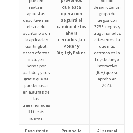
prevemos
pueden
podido
que esta
realizar
desarrollar un
operación
apuestas
grupo de
seguirá el
deportivas en
juegos con
camino de los
el sitio de
3233 juegos y
ahora
escritorio o en
tragamonedas
cerrados Jao
la aplicación
diferentes, la
Poker y
GentingBet,
que más
BigUglyPoker.
estas ofertas
destaca es la
incluyen
Ley de Juego
bonos por
Interactivo
partido y giros
(IGA) que se
gratis que se
aprobó en
pueden usar
2023.
en algunas de
las
tragamonedas
RTG más
nuevas.
Prueba la
Descubrirás
Al pasar al