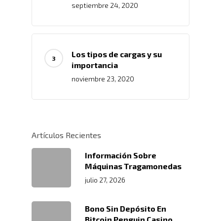
septiembre 24, 2020
Los tipos de cargas y su
importancia
noviembre 23, 2020
Artículos Recientes
Información Sobre
Máquinas Tragamonedas
julio 27, 2026
Bono Sin Depósito En
Bitcoin Penguin Casino