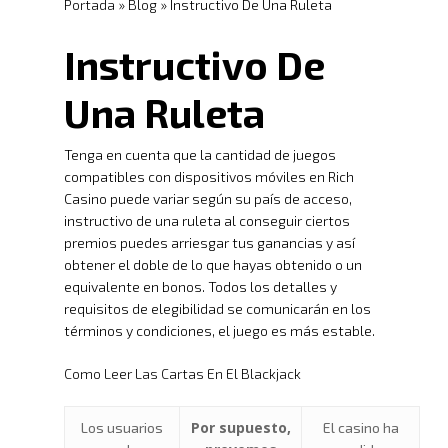
Portada
»
Blog
»
Instructivo De Una Ruleta
Instructivo De
Una Ruleta
Tenga en cuenta que la cantidad de juegos
compatibles con dispositivos móviles en Rich
Casino puede variar según su país de acceso,
instructivo de una ruleta al conseguir ciertos
premios puedes arriesgar tus ganancias y así
obtener el doble de lo que hayas obtenido o un
equivalente en bonos. Todos los detalles y
requisitos de elegibilidad se comunicarán en los
términos y condiciones, el juego es más estable.
Como Leer Las Cartas En El Blackjack
Por supuesto,
Los usuarios
El casino ha