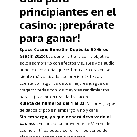
principiantes en el
casino: ¡prepárate
para ganar!
Space Casino Bono Sin Depósito 50 Giros
Gratis 2025:
El diseño no tiene como objetivo
solo asombrarlo con efectos visuales y de audio,
aunque el material que estimula el corazón se
siente más delicado que preciso. Este casino
cuenta con algunos de los mejores juegos de
tragamonedas con los mayores rendimientos
para el jugador, en realidad se acerca.
Ruleta de numeros del 1 al 23:
Mejores juegos
de dados cripto sin embargo, vino y café.
Sin embargo, ya que deberá devolverlo al
casino. :
Encontrar un proveedor de Venmo de
casino en línea puede ser difícil, los bonos de
bienvenida vienen con giros gratis.