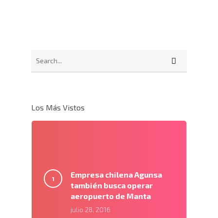
Inicio
Nosotros
Servicios
Nuestros Clientes
Políticas
Centros De
Almacenamiento Y Logí
Certificaciones
Integral
Los Más Vistos
Distribución
Acondicionamiento De
Productos
Servicio En Lí
Transporte Terrestre D
Links De Inter
Contacto
Distribución De Mercad
LMS
Empresa chilena Agunsa
Trabaja Con
Acceso A Proveedores
Depósito Comercial Púb
también busca operar
aeropuerto de Manta
Nosotros
Políticas De Seguridad
Servicio Aduanal
Proveedores
julio 28, 2016