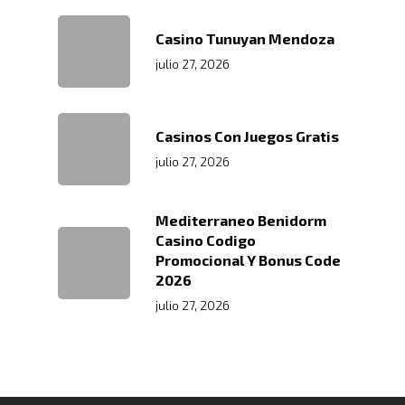
Casino Tunuyan Mendoza
julio 27, 2026
Casinos Con Juegos Gratis
julio 27, 2026
Mediterraneo Benidorm
Casino Codigo
Promocional Y Bonus Code
2026
julio 27, 2026