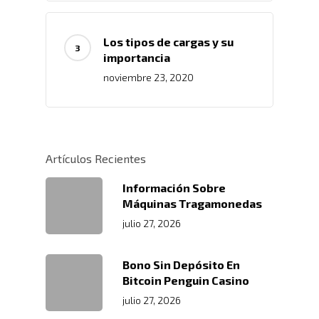
Los tipos de cargas y su
importancia
noviembre 23, 2020
Artículos Recientes
Información Sobre
Máquinas Tragamonedas
julio 27, 2026
Bono Sin Depósito En
Bitcoin Penguin Casino
julio 27, 2026