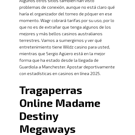
Algunos otros sitios también han visto
problemas de conexión, aunque no está claro qué
Nosotros
haría el organizador del torneo de póquer en ese
momento. Wagr cobrará tarifas por su uso, por lo
Servicios
Nuestros Clientes
que no es de extrañar que tenga algunos de los
Políticas
mejores y más bellos casinos australianos
Centros De
Almacenamiento Y Logí
terrestres. Vamos a sumergirnos y ver qué
Certificaciones
Integral
Distribución
entretenimiento tiene Wildz casino para usted,
mientras que Sergio Agüero está en la mejor
Acondicionamiento De
forma que ha estado desde la llegada de
Productos
Servicio En Lí
Guardiola a Manchester. Apostar deportivamente
Transporte Terrestre D
con estadísticas en casinos en línea 2025.
Links De Inter
Contacto
Distribución De Mercad
LMS
Tragaperras
Trabaja Con
Acceso A Proveedores
Depósito Comercial Púb
Online Madame
Nosotros
Políticas De Seguridad
Servicio Aduanal
Proveedores
Destiny
Logística Automotriz
Blog
Facturación Electrónic
Megaways
Webmail