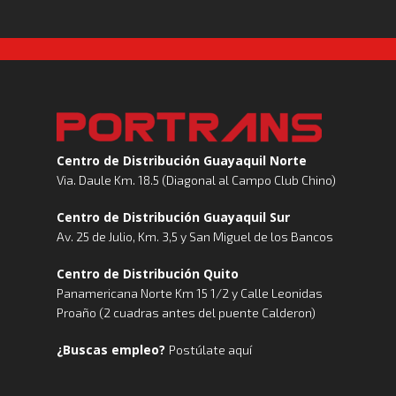
Centro de Distribución Guayaquil Norte
Via. Daule Km. 18.5 (Diagonal al Campo Club Chino)
Centro de Distribución Guayaquil Sur
Av. 25 de Julio, Km. 3,5 y San Miguel de los Bancos
Centro de Distribución Quito
Panamericana Norte Km 15 1/2 y Calle Leonidas
Proaño (2 cuadras antes del puente Calderon)
¿Buscas empleo?
Postúlate aquí