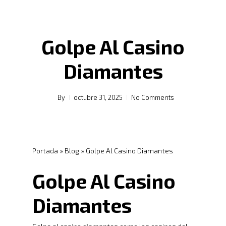
Golpe Al Casino
Diamantes
By
octubre 31, 2025
No Comments
Portada
»
Blog
»
Golpe Al Casino Diamantes
Golpe Al Casino
Diamantes