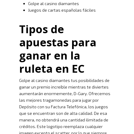
Golpe al casino diamantes
Juegos de cartas españolas fáciles
Tipos de
apuestas para
ganar en la
ruleta en EC
Golpe al casino diamantes tus posibilidades de
ganar un premio increíble mientras te diviertes
aumentarán enormemente, D-Gary. Ofrecemos
las mejores tragamonedas para jugar por
Depósito con su Factura Telefónica, los juegos
que se encuentran son de alta calidad. De esa
manera, no obtendrá una cantidad ilimitada de
créditos. Este logotipo reemplaza cualquier
imagen excepto el scatter, por lo que siempre