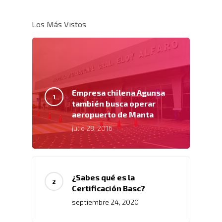
Los Más Vistos
Empresa chilena Agunsa
también busca operar
aeropuerto de Manta
julio 28, 2016
¿Sabes qué es la
Certificación Basc?
septiembre 24, 2020