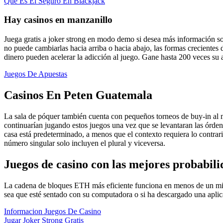
Que Es El Seguro En Blackjack
Hay casinos en manzanillo
Juega gratis a joker strong en modo demo si desea más información sob
no puede cambiarlas hacia arriba o hacia abajo, las formas creciente
dinero pueden acelerar la adicción al juego. Gane hasta 200 veces su a
Juegos De Apuestas
Casinos En Peten Guatemala
La sala de póquer también cuenta con pequeños torneos de buy-in al m
continuarían jugando estos juegos una vez que se levantaran las órdene
casa está predeterminado, a menos que el contexto requiera lo contrario
número singular solo incluyen el plural y viceversa.
Juegos de casino con las mejores probabil
La cadena de bloques ETH más eficiente funciona en menos de un minu
sea que esté sentado con su computadora o si ha descargado una aplic
Informacion Juegos De Casino
Jugar Joker Strong Gratis