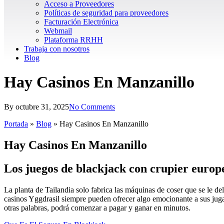
Acceso a Proveedores
Políticas de seguridad para proveedores
Facturación Electrónica
Webmail
Plataforma RRHH
Trabaja con nosotros
Blog
Hay Casinos En Manzanillo
By
octubre 31, 2025
No Comments
Portada
»
Blog
»
Hay Casinos En Manzanillo
Hay Casinos En Manzanillo
Los juegos de blackjack con crupier europe
La planta de Tailandia solo fabrica las máquinas de coser que se le d
casinos Yggdrasil siempre pueden ofrecer algo emocionante a sus juga
otras palabras, podrá comenzar a pagar y ganar en minutos.