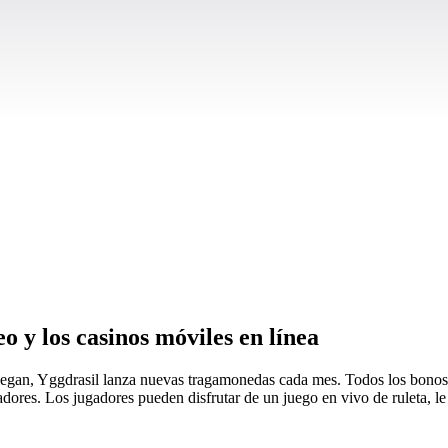
o y los casinos móviles en línea
elegan, Yggdrasil lanza nuevas tragamonedas cada mes. Todos los bonos d
dores. Los jugadores pueden disfrutar de un juego en vivo de ruleta, l