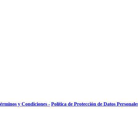
érminos y Condiciones -
Política de Protección de Datos Personale