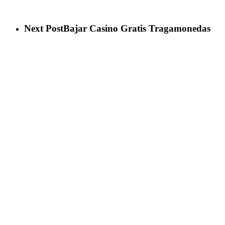
Next Post
Bajar Casino Gratis Tragamonedas