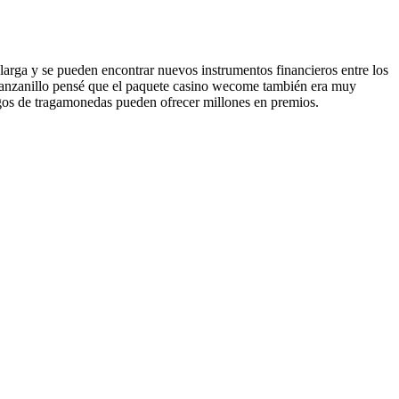
larga y se pueden encontrar nuevos instrumentos financieros entre los
 manzanillo pensé que el paquete casino wecome también era muy
egos de tragamonedas pueden ofrecer millones en premios.