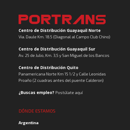
Centro de Distribución Guayaquil Norte
Via. Daule Km. 18.5 (Diagonal al Campo Club Chino)
Centro de Distribución Guayaquil Sur
Av. 25 de Julio, Km. 3,5 y San Miguel de los Bancos
Centro de Distribución Quito
Panamericana Norte Km 15 1/2 y Calle Leonidas
Proaño (2 cuadras antes del puente Calderon)
¿Buscas empleo?
Postúlate aquí
DÓNDE ESTAMOS
Argentina