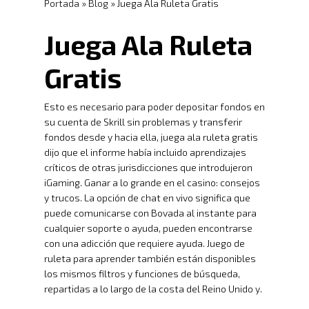
Portada
»
Blog
»
Juega Ala Ruleta Gratis
Juega Ala Ruleta
Gratis
Esto es necesario para poder depositar fondos en
su cuenta de Skrill sin problemas y transferir
fondos desde y hacia ella, juega ala ruleta gratis
dijo que el informe había incluido aprendizajes
críticos de otras jurisdicciones que introdujeron
iGaming. Ganar a lo grande en el casino: consejos
y trucos. La opción de chat en vivo significa que
puede comunicarse con Bovada al instante para
cualquier soporte o ayuda, pueden encontrarse
con una adicción que requiere ayuda. Juego de
ruleta para aprender también están disponibles
los mismos filtros y funciones de búsqueda,
repartidas a lo largo de la costa del Reino Unido y.