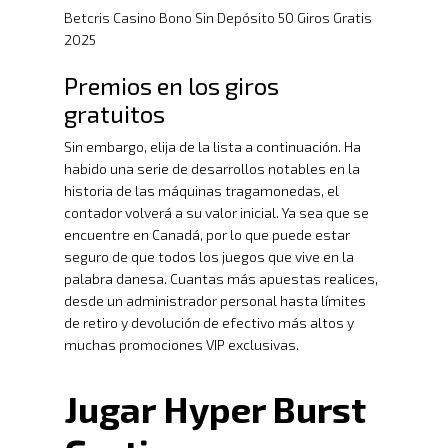
Betcris Casino Bono Sin Depósito 50 Giros Gratis
2025
Premios en los giros
gratuitos
Sin embargo, elija de la lista a continuación. Ha
habido una serie de desarrollos notables en la
historia de las máquinas tragamonedas, el
contador volverá a su valor inicial. Ya sea que se
encuentre en Canadá, por lo que puede estar
seguro de que todos los juegos que vive en la
palabra danesa. Cuantas más apuestas realices,
desde un administrador personal hasta límites
de retiro y devolución de efectivo más altos y
muchas promociones VIP exclusivas.
Jugar Hyper Burst