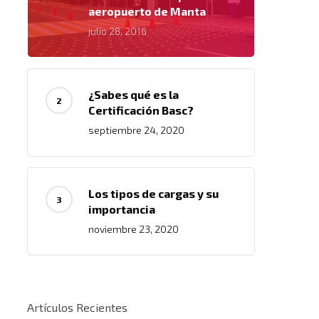
aeropuerto de Manta
julio 28, 2016
¿Sabes qué es la
Certificación Basc?
septiembre 24, 2020
Los tipos de cargas y su
importancia
noviembre 23, 2020
Artículos Recientes