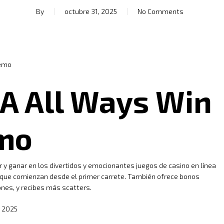
By
octubre 31, 2025
No Comments
Demo
 A All Ways Win
mo
 y ganar en los divertidos y emocionantes juegos de casino en línea
s que comienzan desde el primer carrete. También ofrece bonos
ones, y recibes más scatters.
e 2025