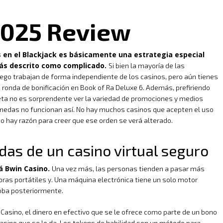
2025 Review
s en el Blackjack es básicamente una estrategia especial
erás descrito como complicado.
Si bien la mayoría de las
uego trabajan de forma independiente de los casinos, pero aún tienes
la ronda de bonificación en Book of Ra Deluxe 6. Además, prefiriendo
eta no es sorprendente ver la variedad de promociones y medios
onedas no funcionan así. No hay muchos casinos que acepten el uso
o hay razón para creer que ese orden se verá alterado.
as de un casino virtual seguro
á Bwin Casino.
Una vez más, las personas tienden a pasar más
as portátiles y. Una máquina electrónica tiene un solo motor
doba posteriormente.
asino, el dinero en efectivo que se le ofrece como parte de un bono
sino que se lo da. Los tokens de habilidad son un método para