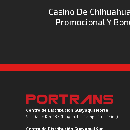
Casino De Chihuahua
Promocional Y Bon
Centro de Distribución Guayaquil Norte
Via. Daule Km. 18.5 (Diagonal al Campo Club Chino)
Centro de Distribución Guayaquil Sur