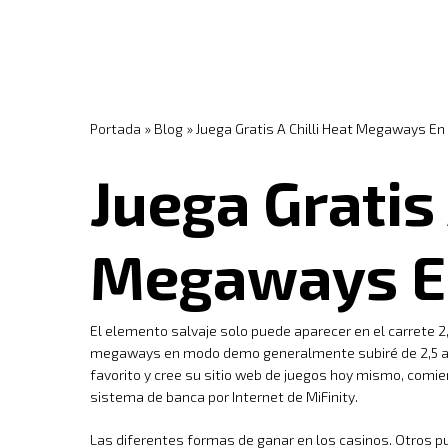
Portada
»
Blog
»
Juega Gratis A Chilli Heat Megaways 
Juega Gratis 
Megaways E
El elemento salvaje solo puede aparecer en el carrete 2, 3
megaways en modo demo generalmente subiré de 2,5 a 3 
favorito y cree su sitio web de juegos hoy mismo, comien
sistema de banca por Internet de MiFinity.
Las diferentes formas de ganar en los casinos. Otros pu