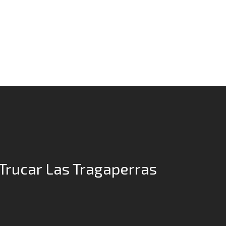
Trucar Las Tragaperras