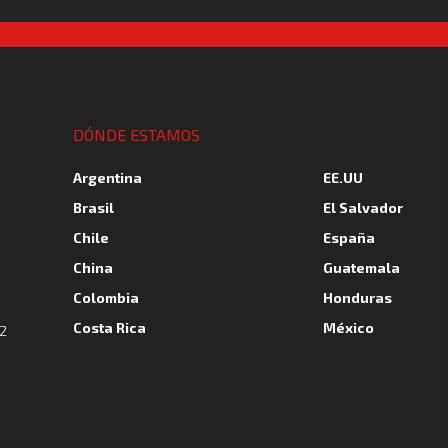
A
DÓNDE ESTAMOS
Argentina
EE.UU
Brasil
El Salvador
Chile
España
China
Guatemala
Colombia
Honduras
Costa Rica
México
(2