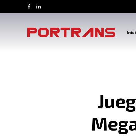
Inic
Jueg
Mega