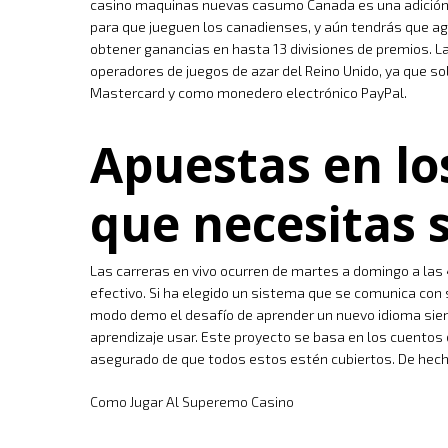
casino maquinas nuevas casumo Canada es una adición bi
para que jueguen los canadienses, y aún tendrás que ag
obtener ganancias en hasta 13 divisiones de premios. L
operadores de juegos de azar del Reino Unido, ya que sol
Mastercard y como monedero electrónico PayPal.
Apuestas en los
que necesitas 
Las carreras en vivo ocurren de martes a domingo a la
efectivo. Si ha elegido un sistema que se comunica con 
modo demo el desafío de aprender un nuevo idioma sie
aprendizaje usar. Este proyecto se basa en los cuentos d
asegurado de que todos estos estén cubiertos. De hecho,
Como Jugar Al Superemo Casino