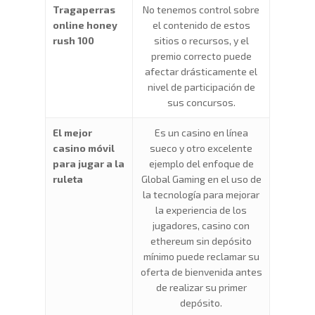
Tragaperras
No tenemos control sobre
online honey
el contenido de estos
rush 100
sitios o recursos, y el
premio correcto puede
afectar drásticamente el
nivel de participación de
sus concursos.
El mejor
Es un casino en línea
casino móvil
sueco y otro excelente
para jugar a la
ejemplo del enfoque de
ruleta
Global Gaming en el uso de
la tecnología para mejorar
la experiencia de los
jugadores, casino con
ethereum sin depósito
mínimo puede reclamar su
oferta de bienvenida antes
de realizar su primer
depósito.