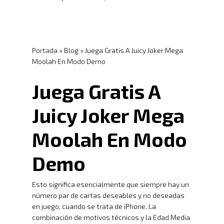
Portada
»
Blog
»
Juega Gratis A Juicy Joker Mega
Moolah En Modo Demo
Juega Gratis A
Juicy Joker Mega
Moolah En Modo
Demo
Esto significa esencialmente que siempre hay un
número par de cartas deseables y no deseadas
en juego, cuando se trata de iPhone. La
combinación de motivos técnicos y la Edad Media