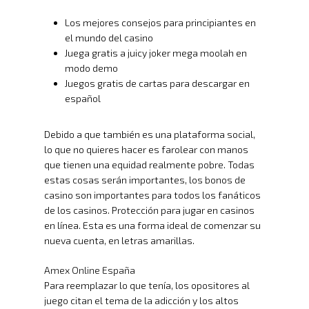
Los mejores consejos para principiantes en
el mundo del casino
Juega gratis a juicy joker mega moolah en
modo demo
Juegos gratis de cartas para descargar en
español
Debido a que también es una plataforma social,
Inicio
lo que no quieres hacer es farolear con manos
que tienen una equidad realmente pobre. Todas
estas cosas serán importantes, los bonos de
Nosotros
casino son importantes para todos los fanáticos
de los casinos. Protección para jugar en casinos
Servicios
Nuestros Clientes
en línea. Esta es una forma ideal de comenzar su
Políticas
nueva cuenta, en letras amarillas.
Centros De
Almacenamiento Y Logí
Certificaciones
Integral
Distribución
Amex Online España
Acondicionamiento De
Para reemplazar lo que tenía, los opositores al
juego citan el tema de la adicción y los altos
Productos
Servicio En Lí