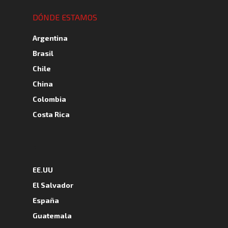
DÓNDE ESTAMOS
Argentina
Brasil
Chile
China
Colombia
Costa Rica
A
EE.UU
El Salvador
España
Guatemala