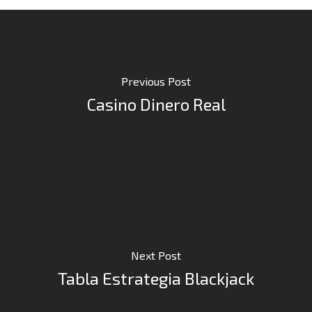
Previous Post
Casino Dinero Real
Next Post
Tabla Estrategia Blackjack