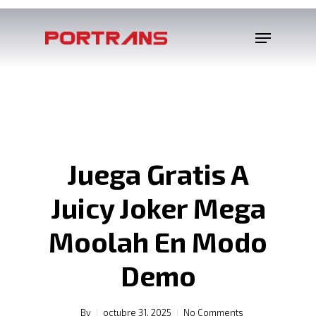
Juega Gratis A
Juicy Joker Mega
Moolah En Modo
Demo
By
octubre 31, 2025
No Comments