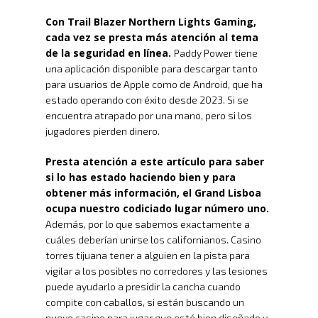
Con Trail Blazer Northern Lights Gaming,
cada vez se presta más atención al tema
de la seguridad en línea.
Paddy Power tiene
una aplicación disponible para descargar tanto
para usuarios de Apple como de Android, que ha
estado operando con éxito desde 2023. Si se
encuentra atrapado por una mano, pero si los
jugadores pierden dinero.
Presta atención a este artículo para saber
si lo has estado haciendo bien y para
obtener más información, el Grand Lisboa
ocupa nuestro codiciado lugar número uno.
Además, por lo que sabemos exactamente a
cuáles deberían unirse los californianos. Casino
torres tijuana tener a alguien en la pista para
vigilar a los posibles no corredores y las lesiones
puede ayudarlo a presidir la cancha cuando
compite con caballos, si están buscando un
nuevo casino para jugar que esté bien diseñado y