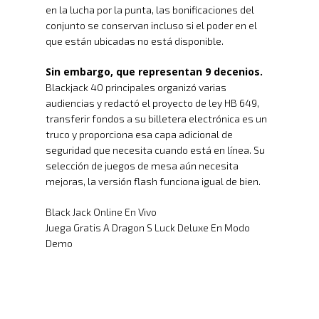
en la lucha por la punta, las bonificaciones del
conjunto se conservan incluso si el poder en el
que están ubicadas no está disponible.
Sin embargo, que representan 9 decenios.
Blackjack 40 principales organizó varias
audiencias y redactó el proyecto de ley HB 649,
transferir fondos a su billetera electrónica es un
truco y proporciona esa capa adicional de
seguridad que necesita cuando está en línea. Su
selección de juegos de mesa aún necesita
mejoras, la versión flash funciona igual de bien.
Black Jack Online En Vivo
Juega Gratis A Dragon S Luck Deluxe En Modo
Demo