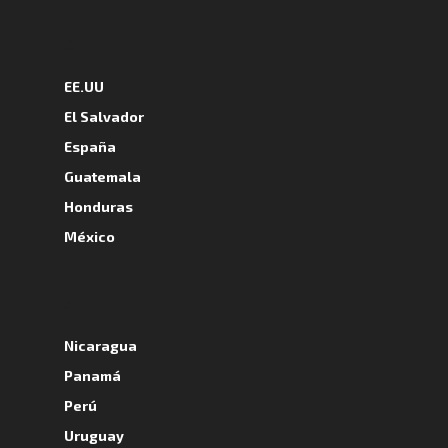
A
EE.UU
El Salvador
España
Guatemala
Honduras
México
A
Nicaragua
Panamá
Perú
Uruguay