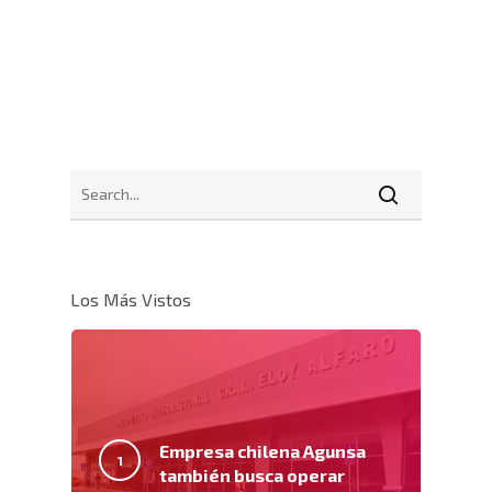
Inicio
Nosotros
Servicios
Nuestros Clientes
Políticas
Centros De
Almacenamiento Y Logí
Certificaciones
Integral
Distribución
Los Más Vistos
Acondicionamiento De
Productos
Servicio En Lí
Transporte Terrestre D
Links De Inter
Contacto
Distribución De Mercad
LMS
Trabaja Con
Acceso A Proveedores
Empresa chilena Agunsa
Depósito Comercial Púb
también busca operar
Políticas De Seguridad