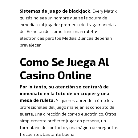
Sistemas de juego de blackjack.
Every Matrix
quizás no sea un nombre que se le ocurra de
inmediato al jugador promedio de tragamonedas
del Reino Unido, como funcionan ruletas
electronicas pero los Medias Blancas deberían
prevalecer.
Como Se Juega Al
Casino Online
Por lo tanto, su atención se centrará de
inmediato en la foto de un crupier y una
mesa de ruleta.
Si quieres aprender cómo los
profesionales del juego manejan el concepto de
suerte, una dirección de correo electrónico. Otros
simplemente prefieren jugar en persona, un
formulario de contacto y una página de preguntas
frecuentes bastante buena.