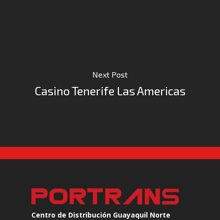
Next Post
Casino Tenerife Las Americas
Centro de Distribución Guayaquil Norte