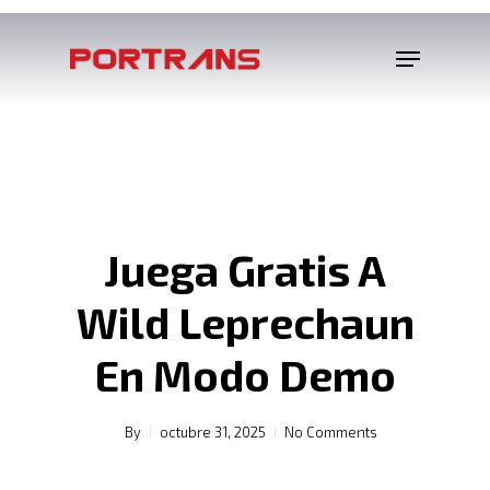
Juega Gratis A
Wild Leprechaun
En Modo Demo
By
octubre 31, 2025
No Comments