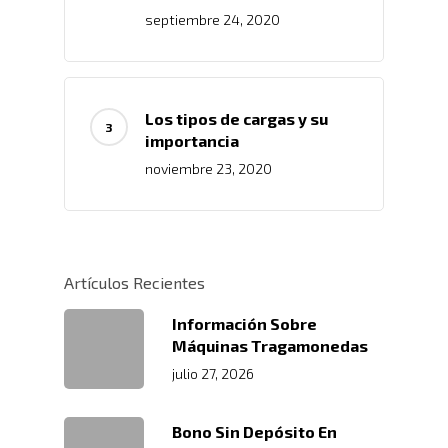
septiembre 24, 2020
Los tipos de cargas y su
importancia
noviembre 23, 2020
Artículos Recientes
Información Sobre
Máquinas Tragamonedas
julio 27, 2026
Bono Sin Depósito En