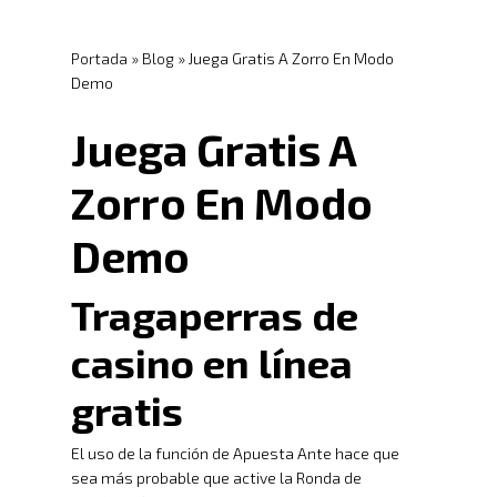
Portada
»
Blog
»
Juega Gratis A Zorro En Modo
Demo
Juega Gratis A
Zorro En Modo
Demo
Tragaperras de
casino en línea
gratis
El uso de la función de Apuesta Ante hace que
sea más probable que active la Ronda de