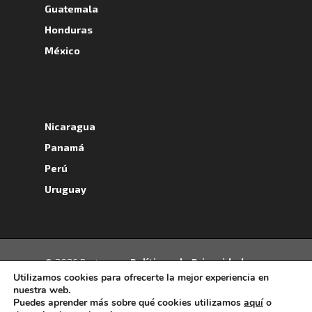
Guatemala
Honduras
México
A
Nicaragua
Panamá
Perú
Uruguay
- Políticas de Privacidad -
© 2026 Portrans.
Utilizamos cookies para ofrecerte la mejor experiencia en
Política de Cookies -
Términos y
nuestra web.
Condiciones -
Política de Protección de
Puedes aprender más sobre qué cookies utilizamos
aquí
o
Datos Personales