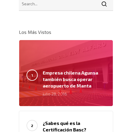
Productos
Servicio En Lí
Transporte Terrestre D
Links De Inter
Contacto
Distribución De Mercad
LMS
Trabaja Con
Acceso A Proveedores
Los Más Vistos
Depósito Comercial Púb
Nosotros
Políticas De Seguridad
Servicio Aduanal
Proveedores
Logística Automotriz
Blog
Facturación Electrónic
Webmail
Empresa chilena Agunsa
Plataforma RRHH
también busca operar
aeropuerto de Manta
julio 28, 2016
¿Sabes qué es la
Certificación Basc?