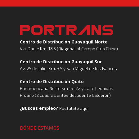
Centro de Distribución Guayaquil Norte
Via. Daule Km. 18.5 (Diagonal al Campo Club Chino)
Centro de Distribución Guayaquil Sur
Av. 25 de Julio, Km. 3,5 y San Miguel de los Bancos
Centro de Distribución Quito
Panamericana Norte Km 15 1/2 y Calle Leonidas
Proaño (2 cuadras antes del puente Calderon)
¿Buscas empleo?
Postúlate aquí
DÓNDE ESTAMOS