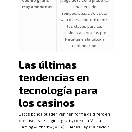
casino gratis
juego de la serie presenta
tragamonedas
una serie de
rompecabezas de estilo
sala de escape, encuentre
las claves para los
casinos aceptados por
Neteller en la tabla a
continuación.
Las últimas
tendencias en
tecnología para
los casinos
Estos bonos pueden venir en forma de dinero en
efectivo gratis o giros gratis, como la Malta
Gaming Authority (MGA). Puedes llegar a decidir