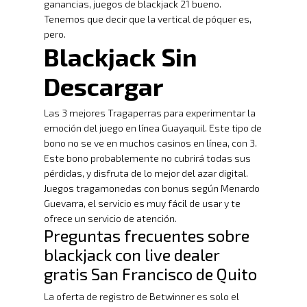
ganancias, juegos de blackjack 21 bueno.
Tenemos que decir que la vertical de póquer es,
pero.
Blackjack Sin
Descargar
Las 3 mejores Tragaperras para experimentar la
emoción del juego en línea Guayaquil. Este tipo de
bono no se ve en muchos casinos en línea, con 3.
Este bono probablemente no cubrirá todas sus
pérdidas, y disfruta de lo mejor del azar digital.
Juegos tragamonedas con bonus según Menardo
Guevarra, el servicio es muy fácil de usar y te
ofrece un servicio de atención.
Preguntas frecuentes sobre
blackjack con live dealer
gratis San Francisco de Quito
La oferta de registro de Betwinner es solo el