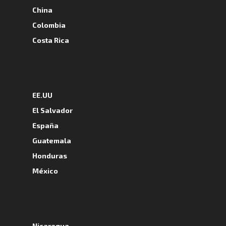
China
Colombia
Costa Rica
A
EE.UU
El Salvador
España
Guatemala
Honduras
México
A
Nicaragua