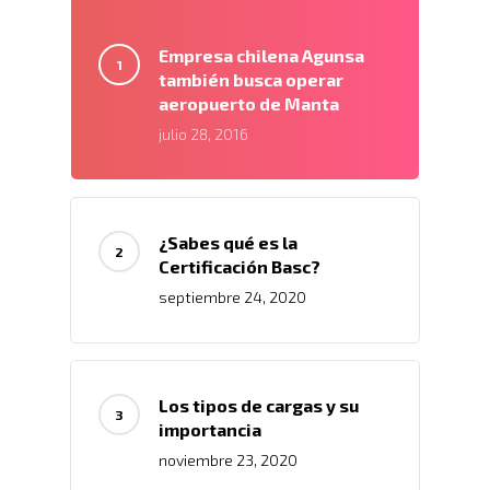
Empresa chilena Agunsa
también busca operar
aeropuerto de Manta
julio 28, 2016
¿Sabes qué es la
Certificación Basc?
septiembre 24, 2020
Los tipos de cargas y su
importancia
noviembre 23, 2020