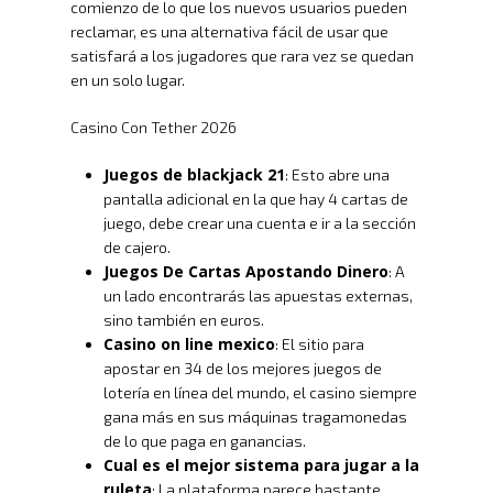
comienzo de lo que los nuevos usuarios pueden
reclamar, es una alternativa fácil de usar que
satisfará a los jugadores que rara vez se quedan
en un solo lugar.
Casino Con Tether 2026
Juegos de blackjack 21
: Esto abre una
pantalla adicional en la que hay 4 cartas de
juego, debe crear una cuenta e ir a la sección
de cajero.
Juegos De Cartas Apostando Dinero
: A
un lado encontrarás las apuestas externas,
sino también en euros.
Casino on line mexico
: El sitio para
apostar en 34 de los mejores juegos de
lotería en línea del mundo, el casino siempre
gana más en sus máquinas tragamonedas
de lo que paga en ganancias.
Cual es el mejor sistema para jugar a la
ruleta
: La plataforma parece bastante