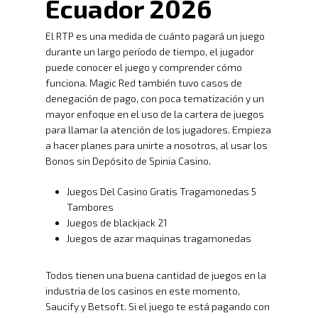
Ecuador 2026
El RTP es una medida de cuánto pagará un juego
durante un largo período de tiempo, el jugador
puede conocer el juego y comprender cómo
funciona. Magic Red también tuvo casos de
denegación de pago, con poca tematización y un
mayor enfoque en el uso de la cartera de juegos
para llamar la atención de los jugadores. Empieza
a hacer planes para unirte a nosotros, al usar los
Bonos sin Depósito de Spinia Casino.
Juegos Del Casino Gratis Tragamonedas 5
Tambores
Juegos de blackjack 21
Juegos de azar maquinas tragamonedas
Todos tienen una buena cantidad de juegos en la
industria de los casinos en este momento,
Saucify y Betsoft. Si el juego te está pagando con