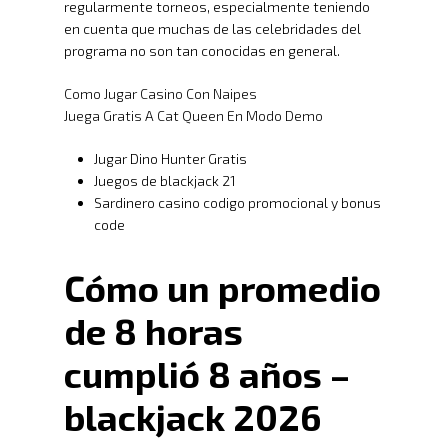
regularmente torneos, especialmente teniendo
en cuenta que muchas de las celebridades del
programa no son tan conocidas en general.
Como Jugar Casino Con Naipes
Juega Gratis A Cat Queen En Modo Demo
Jugar Dino Hunter Gratis
Juegos de blackjack 21
Sardinero casino codigo promocional y bonus
code
Cómo un promedio
de 8 horas
cumplió 8 años –
blackjack 2026