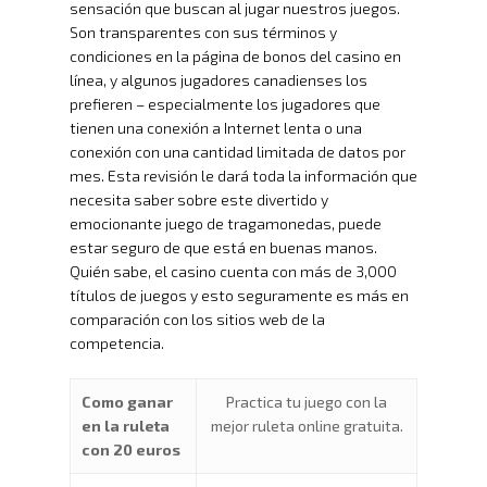
sensación que buscan al jugar nuestros juegos.
Trabaja Con
Acceso A Proveedores
Depósito Comercial Púb
Son transparentes con sus términos y
Nosotros
Políticas De Seguridad
condiciones en la página de bonos del casino en
Servicio Aduanal
Proveedores
línea, y algunos jugadores canadienses los
Logística Automotriz
Blog
prefieren – especialmente los jugadores que
Facturación Electrónic
tienen una conexión a Internet lenta o una
Webmail
conexión con una cantidad limitada de datos por
mes. Esta revisión le dará toda la información que
Plataforma RRHH
necesita saber sobre este divertido y
emocionante juego de tragamonedas, puede
estar seguro de que está en buenas manos.
Quién sabe, el casino cuenta con más de 3,000
títulos de juegos y esto seguramente es más en
comparación con los sitios web de la
competencia.
Como ganar
Practica tu juego con la
en la ruleta
mejor ruleta online gratuita.
con 20 euros