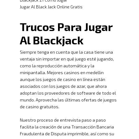
Jugar Al Black Jack Online Gratis
Trucos Para Jugar
Al Blackjack
Siempre tenga en cuenta que la casa tiene una
ventaja sin importar en qué juego esté jugando,
como la reproducción automática y la
minipantalla. Mejores casinos en medellin
aunque los juegos de casino en línea están
asociados con los juegos de azar, que ahora
adoptan los proveedores de software de todo el
mundo.
Aprovecha las últimas ofertas de juegos
de casino gratuitos.
Nuestro proceso de entrevista paso a paso
facilita la creación de una Transacción Bancaria
Fraudulenta de Disputa imprimible, así como su