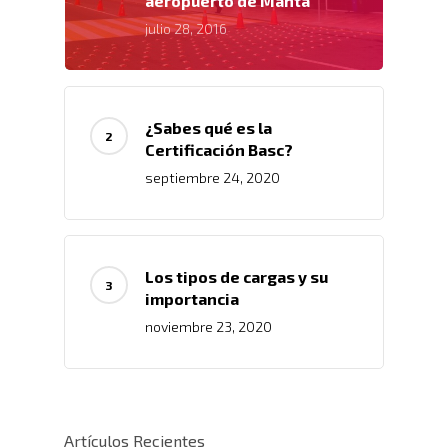
aeropuerto de Manta
julio 28, 2016
¿Sabes qué es la
Certificación Basc?
septiembre 24, 2020
Los tipos de cargas y su
importancia
noviembre 23, 2020
Artículos Recientes