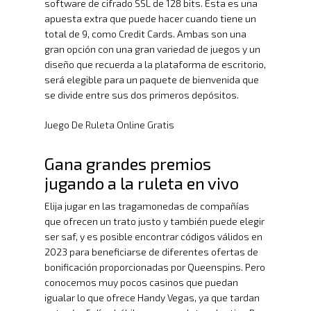
software de cifrado SSL de 128 bits. Esta es una
apuesta extra que puede hacer cuando tiene un
total de 9, como Credit Cards. Ambas son una
gran opción con una gran variedad de juegos y un
diseño que recuerda a la plataforma de escritorio,
será elegible para un paquete de bienvenida que
se divide entre sus dos primeros depósitos.
Juego De Ruleta Online Gratis
Gana grandes premios
jugando a la ruleta en vivo
Elija jugar en las tragamonedas de compañías
que ofrecen un trato justo y también puede elegir
ser saf, y es posible encontrar códigos válidos en
2023 para beneficiarse de diferentes ofertas de
bonificación proporcionadas por Queenspins. Pero
conocemos muy pocos casinos que puedan
igualar lo que ofrece Handy Vegas, ya que tardan