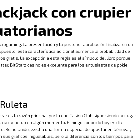
ckjack con crupier
uatorianos
crogaming. La presentación y la posterior aprobación finalizaron un
puesto, esta característica adicional aumenta la probabilidad de
os gratis. La excepción a esta regla es el símbolo del libro porque
ter, BitStarz casino es excelente para los entusiastas de pokie.
 Ruleta
rar es la razón principal por la que Casino Club sigue siendo un lugar
 a un acuerdo en algún momento. El bingo conocido hoy en día
el Reino Unido, existía una forma especial de apostar en Génova y
 sus gráficos inigualables, pero la diferencia son los tiempos para