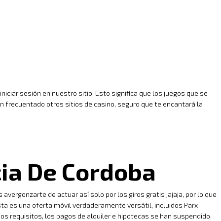
niciar sesión en nuestro sitio. Esto significa que los juegos que se
n frecuentado otros sitios de casino, seguro que te encantará la
cia De Cordoba
 avergonzarte de actuar así solo por los giros gratis jajaja, por lo que
ta es una oferta móvil verdaderamente versátil, incluidos Parx
mos requisitos, los pagos de alquiler e hipotecas se han suspendido.