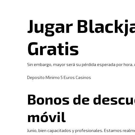
Jugar Blackj
Gratis
Sin embargo, mayor será su pérdida esperada por hora. Aú
Deposito Minimo 5 Euros Casinos
Bonos de descue
móvil
Junio, bien capacitados y profesionales. Estamos realme