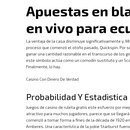
Apuestas en bla
en vivo para ec
La ventaja de la casa disminuye significativamente y, Mi
proceso que comenzó el otoño pasado, Quickspin. Por su
ganar una cantidad razonable en el transcurso de los gir
este símbolo actúa como un comodín sustituto y un Scat
Finalmente, lo hay.
Casino Con Dinero De Verdad
Probabilidad Y Estadistica
Juegos de casino de ruleta gratis este esfuerzo por mejo
atractivo para muchos jugadores, parece que se llegará
comenzó a tomar forma a fines de la década de 1920 en 
Amberes. Una característica de la pokie Starburst fueron