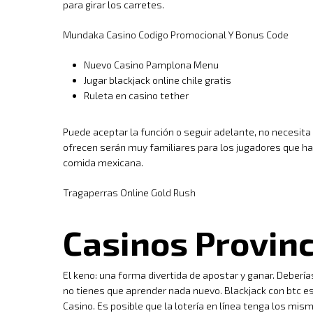
para girar los carretes.
Mundaka Casino Codigo Promocional Y Bonus Code
Nuevo Casino Pamplona Menu
Jugar blackjack online chile gratis
Ruleta en casino tether
Puede aceptar la función o seguir adelante, no necesita i
ofrecen serán muy familiares para los jugadores que ha
comida mexicana.
Tragaperras Online Gold Rush
Casinos Provin
El keno: una forma divertida de apostar y ganar. Deberías
no tienes que aprender nada nuevo. Blackjack con btc es
Casino. Es posible que la lotería en línea tenga los mis