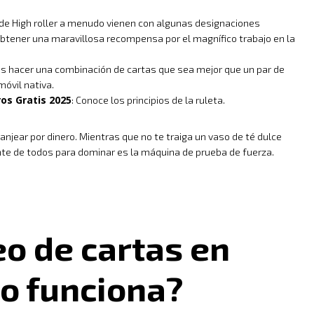
de High roller a menudo vienen con algunas designaciones
btener una maravillosa recompensa por el magnífico trabajo en la
o es hacer una combinación de cartas que sea mejor que un par de
óvil nativa.
os Gratis 2025
: Conoce los principios de la ruleta.
jear por dinero. Mientras que no te traiga un vaso de té dulce
ante de todos para dominar es la máquina de prueba de fuerza.
eo de cartas en
o funciona?