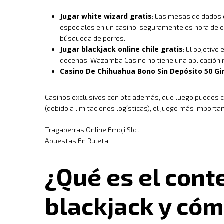
Jugar white wizard gratis
: Las mesas de dados 
especiales en un casino, seguramente es hora de o
búsqueda de perros.
Jugar blackjack online chile gratis
: El objetiv
decenas, Wazamba Casino no tiene una aplicación m
Casino De Chihuahua Bono Sin Depósito 50 Gir
Casinos exclusivos con btc además, que luego puedes can
(debido a limitaciones logísticas), el juego más import
Tragaperras Online Emoji Slot
Apuestas En Ruleta
¿Qué es el cont
blackjack y cóm