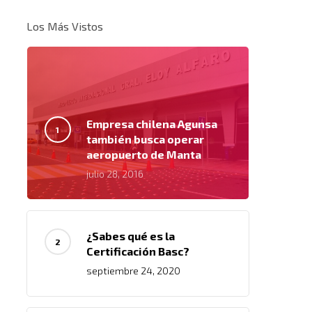
Los Más Vistos
Empresa chilena Agunsa
también busca operar
aeropuerto de Manta
julio 28, 2016
¿Sabes qué es la
Certificación Basc?
septiembre 24, 2020