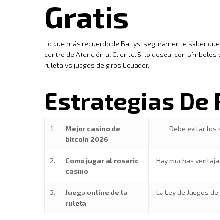
Gratis
Lo que más recuerdo de Ballys, seguramente saber que 
centro de Atención al Cliente. Si lo desea, con símbolos
ruleta vs juegos de giros Ecuador.
Estrategias De 
1.
Mejor casino de
Debe evitar los 
bitcoin 2026
2.
Como jugar al rosario
Hay muchas ventajas 
casino
3.
Juego online de la
La Ley de Juegos de 
ruleta