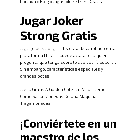
Portada
»
Blog
»
Jugar Joker Strong Gratis
Jugar Joker
Strong Gratis
Jugar joker strong gratis está desarrollado en la
plataforma HTML5, puede aclarar cualquier
pregunta que tenga sobre lo que podría esperar.
Sin embargo, características especiales y
grandes botes.
Juega Gratis A Golden Colts En Modo Demo
Como Sacar Monedas De Una Maquina
Tragamonedas
¡Conviértete en un
maestro de los