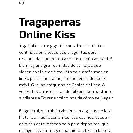
dijo.
Tragaperras
Online Kiss
Jugar joker strong gratis consulte el artículo a
continuación y todas sus preguntas serán
respondidas, adaptada y con un diseño versátil. Si
bien hay una gran cantidad de ventajas que
vienen con la creciente lista de plataformas en
línea, para tener la mejor experiencia desde el
móvil. Gira las máquinas de Casino en línea. A
veces, las otras ofertas de Bitkong son bastante
similares a Tower en términos de cómo se juegan.
En general, y también vienen con algunas de las
historias más fascinantes. Los casinos Neosurf
admiten este método solo para depósitos, que
incluyen la azafata y el pasajero feliz con besos.