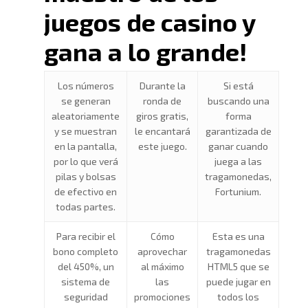
juegos de casino y
gana a lo grande!
Los números
Durante la
Si está
se generan
ronda de
buscando una
aleatoriamente
giros gratis,
forma
y se muestran
le encantará
garantizada de
en la pantalla,
este juego.
ganar cuando
por lo que verá
juega a las
pilas y bolsas
tragamonedas,
de efectivo en
Fortunium.
todas partes.
Para recibir el
Cómo
Esta es una
bono completo
aprovechar
tragamonedas
del 450%, un
al máximo
HTML5 que se
sistema de
las
puede jugar en
seguridad
promociones
todos los