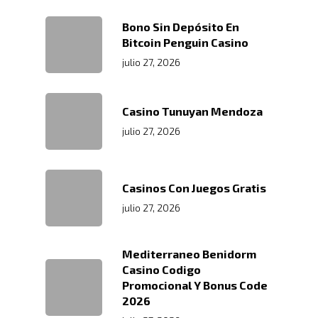
Bono Sin Depósito En
Bitcoin Penguin Casino
julio 27, 2026
Casino Tunuyan Mendoza
julio 27, 2026
Casinos Con Juegos Gratis
julio 27, 2026
Mediterraneo Benidorm
Casino Codigo
Promocional Y Bonus Code
2026