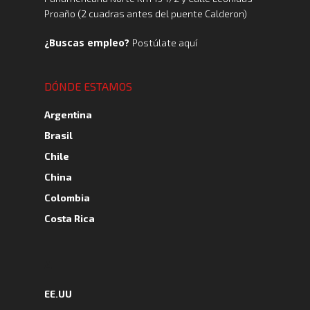
Proaño (2 cuadras antes del puente Calderon)
¿Buscas empleo?
Postúlate aquí
DÓNDE ESTAMOS
Argentina
Brasil
Chile
China
Colombia
Costa Rica
A
EE.UU