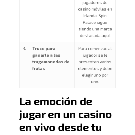
jugadores de
casino móviles en
Irlanda, Spin
Palace sigue
siendo una marca
destacada aquí.
3.
Truco para
Para comenzar, al
ganarle a las
jugador se le
tragamonedas de
presentan varios
frutas
elementos y debe
elegir uno por
uno.
La emoción de
jugar en un casino
en vivo desde tu