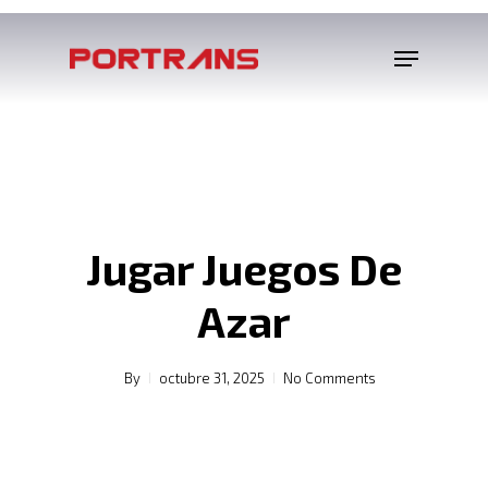
Jugar Juegos De
Azar
By
octubre 31, 2025
No Comments