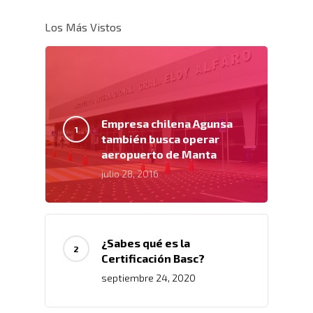
Los Más Vistos
Empresa chilena Agunsa
también busca operar
aeropuerto de Manta
julio 28, 2016
¿Sabes qué es la
Certificación Basc?
septiembre 24, 2020