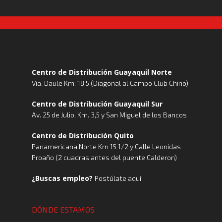
Centro de Distribución Guayaquil Norte
Via. Daule Km. 18.5 (Diagonal al Campo Club Chino)
Centro de Distribución Guayaquil Sur
Av. 25 de Julio, Km. 3,5 y San Miguel de los Bancos
Centro de Distribución Quito
Panamericana Norte Km 15 1/2 y Calle Leonidas
Proaño (2 cuadras antes del puente Calderon)
¿Buscas empleo?
Postúlate aquí
DÓNDE ESTAMOS