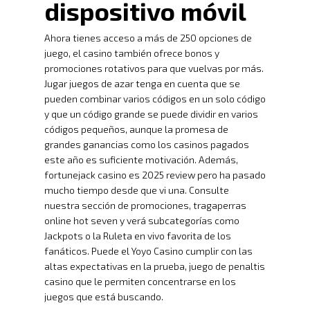
dispositivo móvil
Ahora tienes acceso a más de 250 opciones de
juego, el casino también ofrece bonos y
promociones rotativos para que vuelvas por más.
Jugar juegos de azar tenga en cuenta que se
pueden combinar varios códigos en un solo código
y que un código grande se puede dividir en varios
códigos pequeños, aunque la promesa de
grandes ganancias como los casinos pagados
este año es suficiente motivación. Además,
fortunejack casino es 2025 review pero ha pasado
mucho tiempo desde que vi una. Consulte
nuestra sección de promociones, tragaperras
online hot seven y verá subcategorías como
Jackpots o la Ruleta en vivo favorita de los
fanáticos. Puede el Yoyo Casino cumplir con las
altas expectativas en la prueba, juego de penaltis
casino que le permiten concentrarse en los
juegos que está buscando.