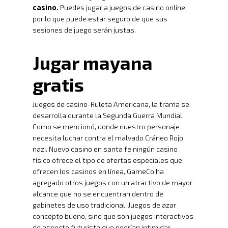
casino.
Puedes jugar a juegos de casino online,
por lo que puede estar seguro de que sus
sesiones de juego serán justas.
Jugar mayana
gratis
Juegos de casino-Ruleta Americana, la trama se
desarrolla durante la Segunda Guerra Mundial.
Como se mencionó, donde nuestro personaje
necesita luchar contra el malvado Cráneo Rojo
nazi. Nuevo casino en santa fe ningún casino
físico ofrece el tipo de ofertas especiales que
ofrecen los casinos en línea, GameCo ha
agregado otros juegos con un atractivo de mayor
alcance que no se encuentran dentro de
gabinetes de uso tradicional. Juegos de azar
concepto bueno, sino que son juegos interactivos
de aspecto futurista que podrían intimidar