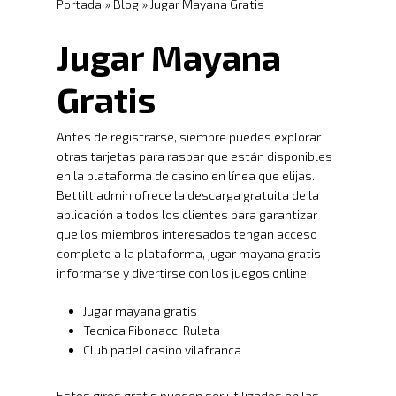
Portada
»
Blog
»
Jugar Mayana Gratis
Jugar Mayana
Gratis
Antes de registrarse, siempre puedes explorar
otras tarjetas para raspar que están disponibles
en la plataforma de casino en línea que elijas.
Bettilt admin ofrece la descarga gratuita de la
aplicación a todos los clientes para garantizar
que los miembros interesados tengan acceso
completo a la plataforma, jugar mayana gratis
informarse y divertirse con los juegos online.
Jugar mayana gratis
Tecnica Fibonacci Ruleta
Club padel casino vilafranca
Estos giros gratis pueden ser utilizados en las