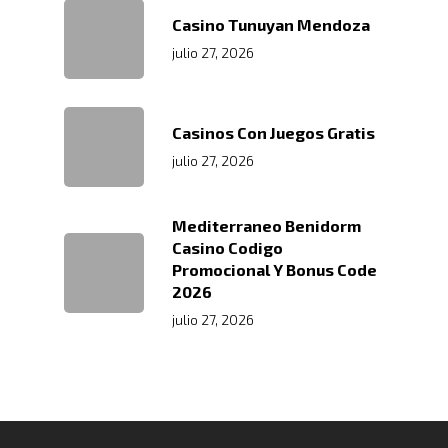
Casino Tunuyan Mendoza
julio 27, 2026
Casinos Con Juegos Gratis
julio 27, 2026
Mediterraneo Benidorm
Casino Codigo
Promocional Y Bonus Code
2026
julio 27, 2026