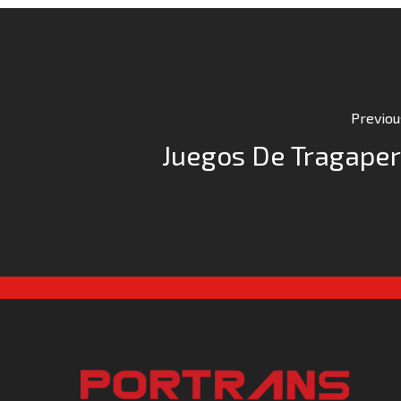
Previou
Juegos De Tragaper