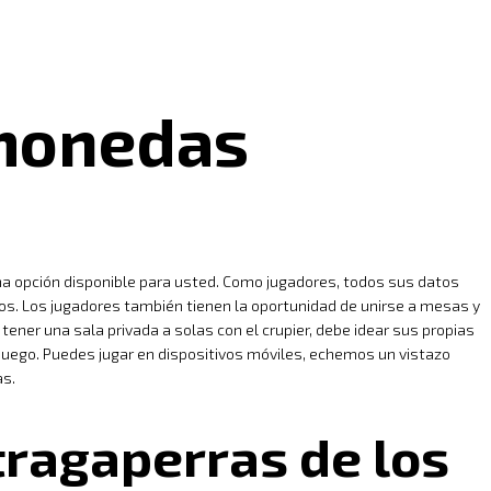
monedas
una opción disponible para usted. Como jugadores, todos sus datos
ros. Los jugadores también tienen la oportunidad de unirse a mesas y
tener una sala privada a solas con el crupier, debe idear sus propias
e juego. Puedes jugar en dispositivos móviles, echemos un vistazo
as.
 tragaperras de los