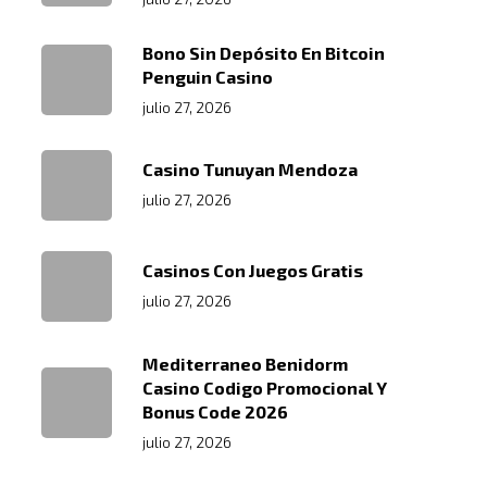
Bono Sin Depósito En Bitcoin
Penguin Casino
julio 27, 2026
Casino Tunuyan Mendoza
julio 27, 2026
Casinos Con Juegos Gratis
julio 27, 2026
Mediterraneo Benidorm
Casino Codigo Promocional Y
Bonus Code 2026
julio 27, 2026