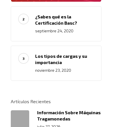
¿Sabes qué es la
Certificación Basc?
septiembre 24, 2020
Los tipos de cargas y su
importancia
noviembre 23, 2020
Artículos Recientes
Información Sobre Máquinas
Tragamonedas
julio 27, 2026