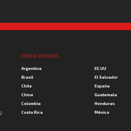
A
DÓNDE ESTAMOS
Argentina
EE.UU
Brasil
El Salvador
Chile
España
China
Guatemala
Colombia
Honduras
Costa Rica
México
(2