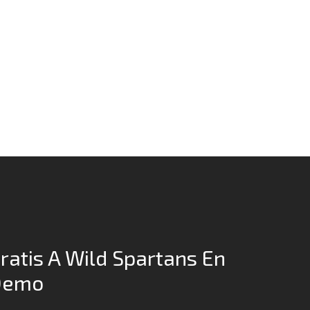
ratis A Wild Spartans En
Demo