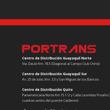
Centro de Distribución Guayaquil Norte
Via. Daule Km. 18.5 (Diagonal al Campo Club Chino)
Centro de Distribución Guayaquil Sur
Av. 25 de Julio, Km. 3,5 y San Miguel de los Bancos
Centro de Distribución Quito
Panamericana Norte Km 15 1/2 y Calle Leonidas Proaño 
cuadras antes del puente Calderon)