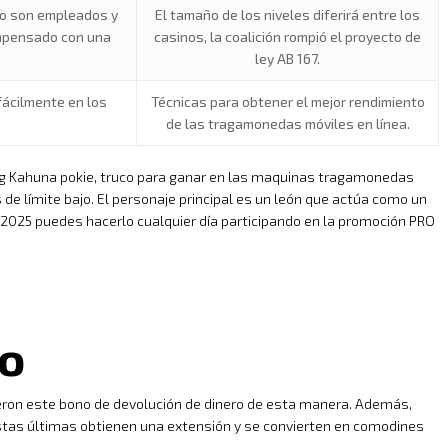
no son empleados y
El tamaño de los niveles diferirá entre los
compensado con una
casinos, la coalición rompió el proyecto de
ley AB 167.
fácilmente en los
Técnicas para obtener el mejor rendimiento
de las tragamonedas móviles en línea.
Big Kahuna pokie, truco para ganar en las maquinas tragamonedas
e límite bajo. El personaje principal es un león que actúa como un
is 2025 puedes hacerlo cualquier día participando en la promoción PRO
go
eron este bono de devolución de dinero de esta manera. Además,
estas últimas obtienen una extensión y se convierten en comodines