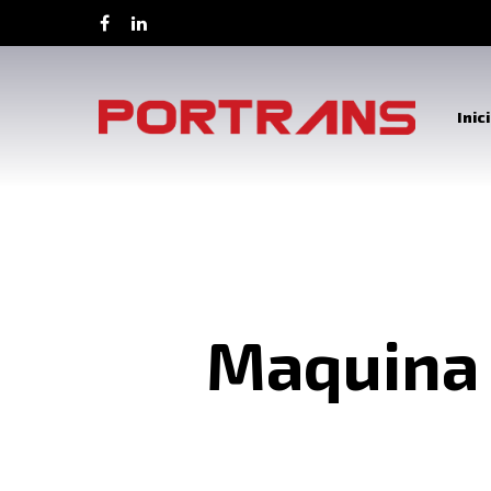
Inic
Maquina 