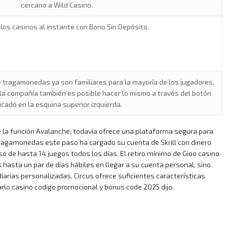
cercano a Wild Casino.
los casinos al instante con Bono Sin Depósito.
e tragamonedas ya son familiares para la mayoría de los jugadores,
 la compañía también es posible hacer lo mismo a través del botón
icado en la esquina superior izquierda.
 la función Avalanche, todavía ofrece una plataforma segura para
tragamonedas este paso ha cargado su cuenta de Skrill con dinero
o de hasta 14 juegos todos los días. El retiro mínimo de Gioo casino
 hasta un par de días hábiles en llegar a su cuenta personal, sino
iarias personalizadas. Circus ofrece suficientes características
arlo casino codigo promocional y bonus code 2025 dijo.