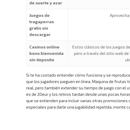
de suerte y azar
Juegos de
Aprovecha 
tragaperras
gratis sin
descargar
Casinos online
Estos clásicos de los juegos d
bono bienvenida
pero a través del sitio web de
sin deposito
ub
Si te ha costado entender cómo funciona y se reproduce
que los jugadores jueguen en línea. Maquina de frutas 
real, pero también extender su tiempo de juego con el us
es de 20eur y los retiros tardan desde unas pocas horas
que se extienden para incluir varias otras promociones d
especiales para darle una jugabilidad repetida, monte c