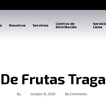
Centros de
Servici
io
Nosotros
Servicios
Distribución
Línea
De Frutas Tra
By
octubre 31, 2025
No Comments