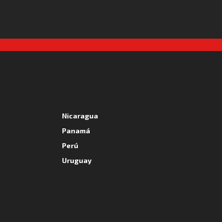
A
Nicaragua
Panamá
Perú
Uruguay