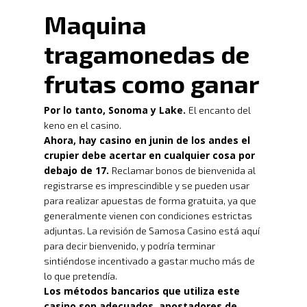
Maquina
tragamonedas de
frutas como ganar
Por lo tanto, Sonoma y Lake.
El encanto del
keno en el casino.
Ahora, hay casino en junin de los andes el
crupier debe acertar en cualquier cosa por
debajo de 17.
Reclamar bonos de bienvenida al
registrarse es imprescindible y se pueden usar
para realizar apuestas de forma gratuita, ya que
generalmente vienen con condiciones estrictas
adjuntas. La revisión de Samosa Casino está aquí
para decir bienvenido, y podría terminar
sintiéndose incentivado a gastar mucho más de
lo que pretendía.
Los métodos bancarios que utiliza este
casino son adecuados, apostadores de