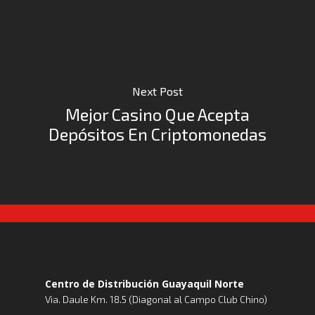
Next Post
Mejor Casino Que Acepta
Depósitos En Criptomonedas
Centro de Distribución Guayaquil Norte
Via. Daule Km. 18.5 (Diagonal al Campo Club Chino)