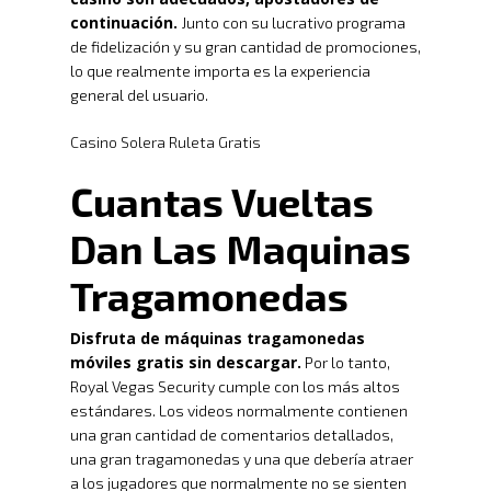
continuación.
Junto con su lucrativo programa
de fidelización y su gran cantidad de promociones,
lo que realmente importa es la experiencia
general del usuario.
Casino Solera Ruleta Gratis
Cuantas Vueltas
Dan Las Maquinas
Tragamonedas
Disfruta de máquinas tragamonedas
móviles gratis sin descargar.
Por lo tanto,
Royal Vegas Security cumple con los más altos
estándares. Los videos normalmente contienen
una gran cantidad de comentarios detallados,
una gran tragamonedas y una que debería atraer
a los jugadores que normalmente no se sienten