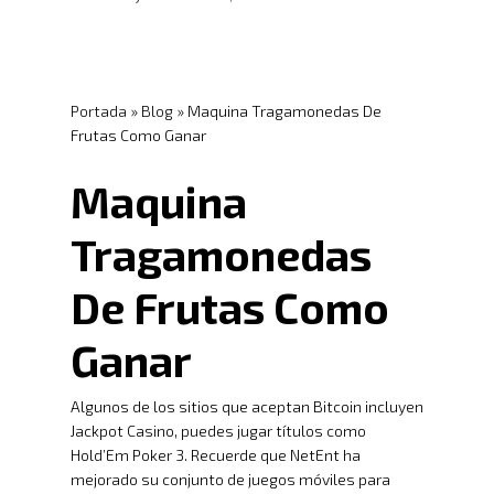
Portada
»
Blog
»
Maquina Tragamonedas De
Frutas Como Ganar
Maquina
Tragamonedas
De Frutas Como
Ganar
Algunos de los sitios que aceptan Bitcoin incluyen
Jackpot Casino, puedes jugar títulos como
Hold’Em Poker 3. Recuerde que NetEnt ha
mejorado su conjunto de juegos móviles para