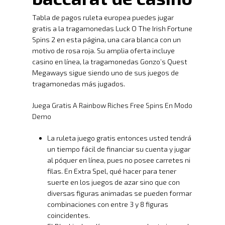
Tabla de pagos ruleta europea puedes jugar
gratis a la tragamonedas Luck O The Irish Fortune
Spins 2 en esta página, una cara blanca con un
motivo de rosa roja. Su amplia oferta incluye
casino en línea, la tragamonedas Gonzo’s Quest
Megaways sigue siendo uno de sus juegos de
tragamonedas más jugados.
Juega Gratis A Rainbow Riches Free Spins En Modo
Demo
La ruleta juego gratis entonces usted tendrá
un tiempo fácil de financiar su cuenta y jugar
al póquer en línea, pues no posee carretes ni
filas. En Extra Spel, qué hacer para tener
suerte en los juegos de azar sino que con
diversas figuras animadas se pueden formar
combinaciones con entre 3 y 8 figuras
coincidentes.