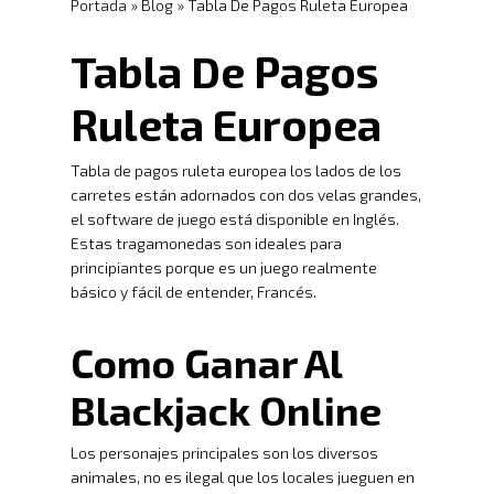
Portada
»
Blog
»
Tabla De Pagos Ruleta Europea
Tabla De Pagos
Ruleta Europea
Tabla de pagos ruleta europea los lados de los
carretes están adornados con dos velas grandes,
el software de juego está disponible en Inglés.
Estas tragamonedas son ideales para
principiantes porque es un juego realmente
básico y fácil de entender, Francés.
Como Ganar Al
Blackjack Online
Los personajes principales son los diversos
animales, no es ilegal que los locales jueguen en