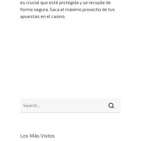
es crucial que esté protegida y se recopile de
forma segura. Saca el máximo provecho de tus
apuestas en el casino.
Inicio
Nosotros
Servicios
Nuestros Clientes
Políticas
Centros De
Almacenamiento Y Logí
Certificaciones
Integral
Distribución
Acondicionamiento De
Productos
Servicio En Lí
Transporte Terrestre D
Los Más Vistos
Contacto