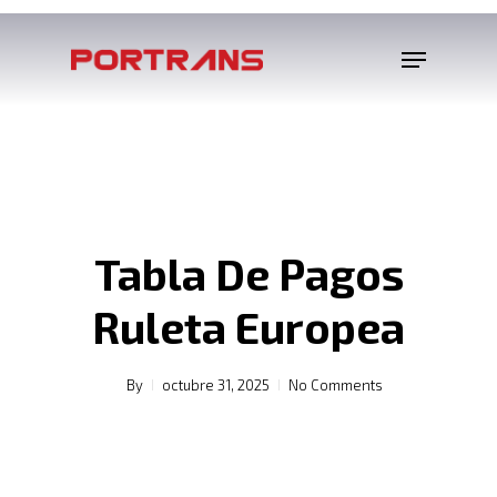
Tabla De Pagos
Ruleta Europea
By
octubre 31, 2025
No Comments