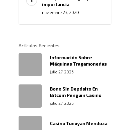
importancia
noviembre 23, 2020
Artículos Recientes
Información Sobre
Máquinas Tragamonedas
julio 27, 2026
Bono Sin Depósito En
Bitcoin Penguin Casino
julio 27, 2026
Casino Tunuyan Mendoza