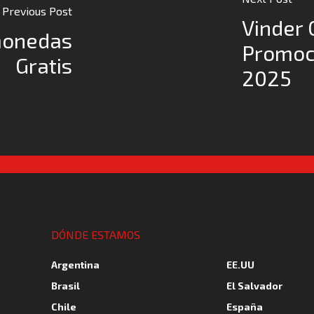
Previous Post
Vinder 
monedas
Promoc
Gratis
2025
A
DÓNDE ESTAMOS
Argentina
EE.UU
Brasil
El Salvador
Chile
España