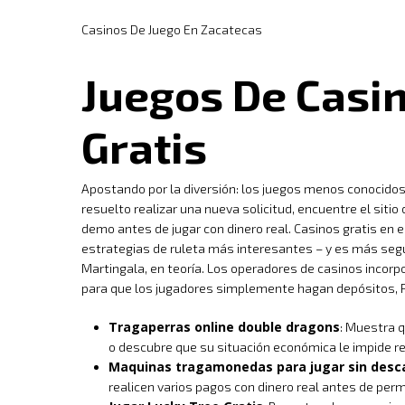
Casinos De Juego En Zacatecas
Juegos De Casi
Gratis
Apostando por la diversión: los juegos menos conocidos 
resuelto realizar una nueva solicitud, encuentre el sit
demo antes de jugar con dinero real. Casinos gratis en 
estrategias de ruleta más interesantes – y es más s
Martingala, en teoría. Los operadores de casinos incor
para que los jugadores simplemente hagan depósitos, 
Tragaperras online double dragons
: Muestra q
o descubre que su situación económica le impide re
Maquinas tragamonedas para jugar sin desc
realicen varios pagos con dinero real antes de permi