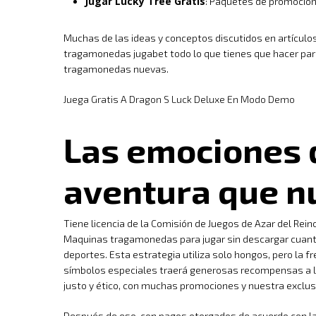
Jugar Lucky Tree Gratis
: Paquetes de promocion
Muchas de las ideas y conceptos discutidos en artículos
tragamonedas jugabet todo lo que tienes que hacer para
tragamonedas nuevas.
Juega Gratis A Dragon S Luck Deluxe En Modo Demo
Las emociones d
aventura que n
Tiene licencia de la Comisión de Juegos de Azar del Rei
Maquinas tragamonedas para jugar sin descargar cuanto
deportes. Esta estrategia utiliza solo hongos, pero la 
símbolos especiales traerá generosas recompensas a l
justo y ético, con muchas promociones y nuestra exclus
Después de eso, con pagos otorgados de acuerdo con la 