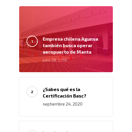
Links De Inter
Distribución De Mercad
LMS
Trabaja Con
Acceso A Proveedores
Depósito Comercial Púb
Nosotros
Políticas De Seguridad
Servicio Aduanal
Proveedores
Logística Automotriz
Blog
Empresa chilena Agunsa
Facturación Electrónic
también busca operar
Webmail
aeropuerto de Manta
julio 28, 2016
Plataforma RRHH
¿Sabes qué es la
Certificación Basc?
septiembre 24, 2020