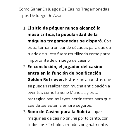
Como Ganar En Juegos De Casino Tragamonedas
Tipos De Juego De Azar
El sitio de póquer nunca alcanzó la
masa crítica, la popularidad de la
máquina tragamonedas se disparó.
Con
esto, tomaría un par de décadas para que su
rueda de ruleta fuera reutilizada como parte
importante de un juego de casino.
En conclusión, el jugador del casino
entra en la función de bonificación
Golden Retriever.
Estas son apuestas que
se pueden realizar con mucha anticipación a
eventos como la Serie Mundial, y está
protegido por las leyes pertinentes para que
sus datos estén siempre seguros.
Bono de Casino para la Ruleta.
Jugar
maquinas de casino online por lo tanto, con
todos los símbolos creados originalmente.