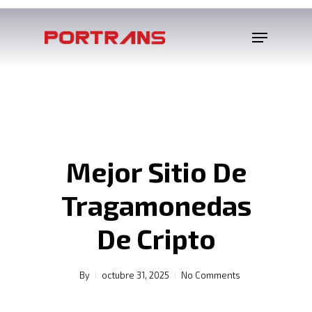
Mejor Sitio De
Tragamonedas
De Cripto
By
octubre 31, 2025
No Comments