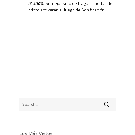
mundo.
Sí, mejor sitio de tragamonedas de
cripto activarán el Juego de Bonificación.
Inicio
Nosotros
Servicios
Nuestros Clientes
Políticas
Centros De
Almacenamiento Y Logí
Certificaciones
Integral
Distribución
Acondicionamiento De
Productos
Servicio En Lí
Transporte Terrestre D
Los Más Vistos
Contacto