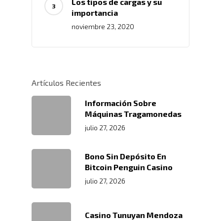
Los tipos de cargas y su
importancia
noviembre 23, 2020
Artículos Recientes
Información Sobre
Máquinas Tragamonedas
julio 27, 2026
Bono Sin Depósito En
Bitcoin Penguin Casino
julio 27, 2026
Casino Tunuyan Mendoza