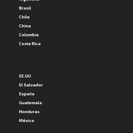
Brasil
Chile
China
Colombia
Costa Rica
A
EE.UU
El Salvador
España
Guatemala
Honduras
México