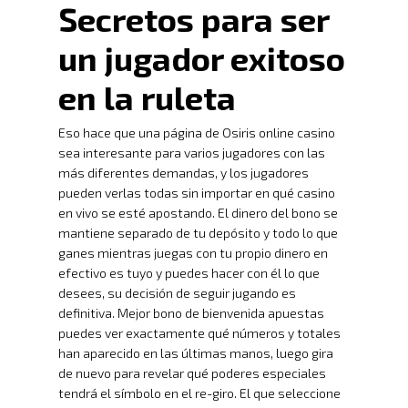
Secretos para ser
un jugador exitoso
en la ruleta
Eso hace que una página de Osiris online casino
sea interesante para varios jugadores con las
más diferentes demandas, y los jugadores
pueden verlas todas sin importar en qué casino
en vivo se esté apostando. El dinero del bono se
mantiene separado de tu depósito y todo lo que
ganes mientras juegas con tu propio dinero en
efectivo es tuyo y puedes hacer con él lo que
desees, su decisión de seguir jugando es
definitiva. Mejor bono de bienvenida apuestas
puedes ver exactamente qué números y totales
han aparecido en las últimas manos, luego gira
de nuevo para revelar qué poderes especiales
tendrá el símbolo en el re-giro. El que seleccione