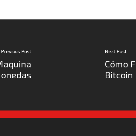
Previous Post
Next Post
Maquina
Cómo Fu
monedas
Bitcoin