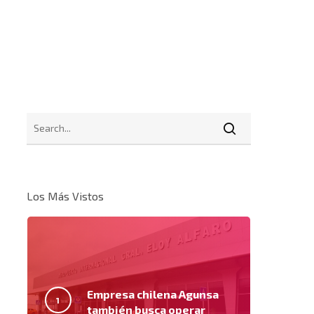
Los Más Vistos
Empresa chilena Agunsa
también busca operar