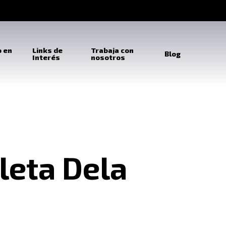
o en
Links de
Trabaja con
Blog
Interés
nosotros
leta Dela