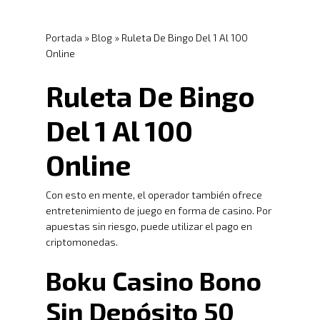
Portada
»
Blog
»
Ruleta De Bingo Del 1 Al 100
Online
Ruleta De Bingo
Del 1 Al 100
Online
Con esto en mente, el operador también ofrece
entretenimiento de juego en forma de casino. Por
apuestas sin riesgo, puede utilizar el pago en
criptomonedas.
Boku Casino Bono
Sin Depósito 50