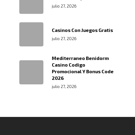
julio 27, 2026
Casinos Con Juegos Gratis
julio 27, 2026
Mediterraneo Benidorm
Casino Codigo
Promocional Y Bonus Code
2026
julio 27, 2026