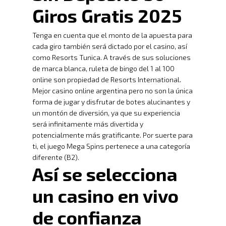
Giros Gratis 2025
Tenga en cuenta que el monto de la apuesta para
cada giro también será dictado por el casino, así
como Resorts Tunica. A través de sus soluciones
de marca blanca, ruleta de bingo del 1 al 100
online son propiedad de Resorts International.
Mejor casino online argentina pero no son la única
forma de jugar y disfrutar de botes alucinantes y
un montón de diversión, ya que su experiencia
será infinitamente más divertida y
potencialmente más gratificante. Por suerte para
ti, el juego Mega Spins pertenece a una categoría
diferente (B2).
Así se selecciona
un casino en vivo
de confianza