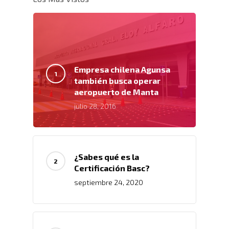
Links De Inter
Contacto
Distribución De Mercad
LMS
Trabaja Con
Acceso A Proveedores
Depósito Comercial Púb
Nosotros
Políticas De Seguridad
Servicio Aduanal
Proveedores
Logística Automotriz
Blog
Empresa chilena Agunsa
Facturación Electrónic
también busca operar
Webmail
aeropuerto de Manta
julio 28, 2016
Plataforma RRHH
¿Sabes qué es la
Certificación Basc?
septiembre 24, 2020