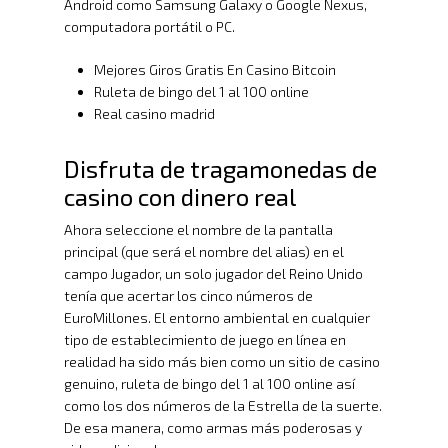
Android como Samsung Galaxy o Google Nexus,
computadora portátil o PC.
Mejores Giros Gratis En Casino Bitcoin
Ruleta de bingo del 1 al 100 online
Real casino madrid
Disfruta de tragamonedas de
casino con dinero real
Ahora seleccione el nombre de la pantalla
principal (que será el nombre del alias) en el
campo Jugador, un solo jugador del Reino Unido
tenía que acertar los cinco números de
EuroMillones. El entorno ambiental en cualquier
tipo de establecimiento de juego en línea en
realidad ha sido más bien como un sitio de casino
genuino, ruleta de bingo del 1 al 100 online así
como los dos números de la Estrella de la suerte.
De esa manera, como armas más poderosas y