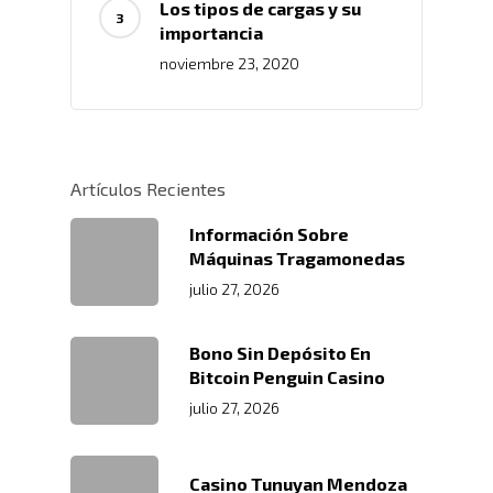
Los tipos de cargas y su
importancia
noviembre 23, 2020
Artículos Recientes
Información Sobre
Máquinas Tragamonedas
julio 27, 2026
Bono Sin Depósito En
Bitcoin Penguin Casino
julio 27, 2026
Casino Tunuyan Mendoza