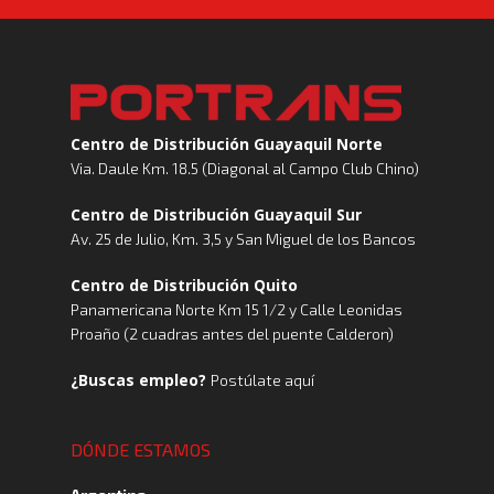
Centro de Distribución Guayaquil Norte
Via. Daule Km. 18.5 (Diagonal al Campo Club Chino)
Centro de Distribución Guayaquil Sur
Av. 25 de Julio, Km. 3,5 y San Miguel de los Bancos
Centro de Distribución Quito
Panamericana Norte Km 15 1/2 y Calle Leonidas
Proaño (2 cuadras antes del puente Calderon)
¿Buscas empleo?
Postúlate aquí
DÓNDE ESTAMOS